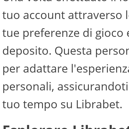
tuo account attraverso l
tue preferenze di gioco 
deposito. Questa perso
per adattare l'esperienz
personali, assicurandoti
tuo tempo su Librabet.