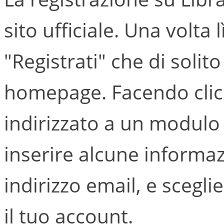
sito ufficiale. Una volta l
"Registrati" che di solito
homepage. Facendo clic 
indirizzato a un modulo 
inserire alcune informa
indirizzo email, e scegl
il tuo account.