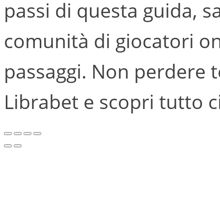
passi di questa guida, sa
comunità di giocatori on
passaggi. Non perdere t
Librabet e scopri tutto c