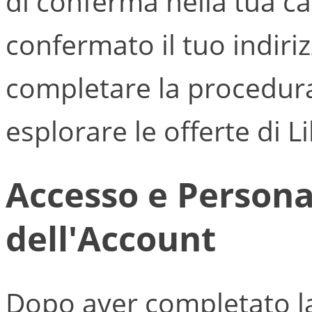
di conferma nella tua ca
confermato il tuo indiriz
completare la procedura 
esplorare le offerte di L
Accesso e Persona
dell'Account
Dopo aver completato la