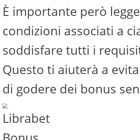
È importante però legge
condizioni associati a c
soddisfare tutti i requi
Questo ti aiuterà a evit
di godere dei bonus sen