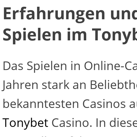
Erfahrungen und
Spielen im Tony
Das Spielen in Online-Ca
Jahren stark an Beliebt
bekanntesten Casinos a
Tonybet
Casino. In diese