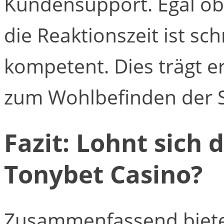
Kundensupport. Egal ob 
die Reaktionszeit ist sch
kompetent. Dies trägt e
zum Wohlbefinden der Sp
Fazit: Lohnt sich 
Tonybet Casino?
Zusammenfassend biet