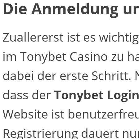
Die Anmeldung un
Zuallererst ist es wichti
im Tonybet Casino zu h
dabei der erste Schritt.
dass der
Tonybet Logi
Website ist benutzerfreu
Registrierung dauert nu