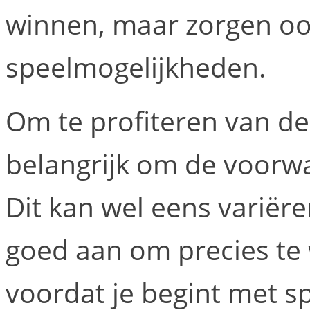
winnen, maar zorgen oo
speelmogelijkheden.
Om te profiteren van de
belangrijk om de voorw
Dit kan wel eens variër
goed aan om precies te 
voordat je begint met s