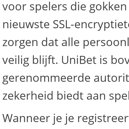
voor spelers die gokken
nieuwste SSL-encryptie
zorgen dat alle persoonl
veilig blijft. UniBet is
gerenommeerde autorite
zekerheid biedt aan spel
Wanneer je je registree