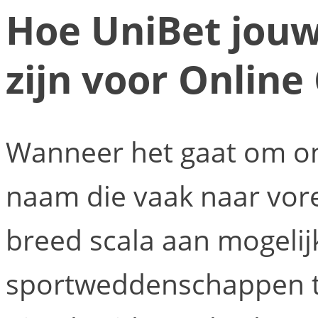
Hoe UniBet jouw
zijn voor Onlin
Wanneer het gaat om on
naam die vaak naar vor
breed scala aan mogeli
sportweddenschappen to