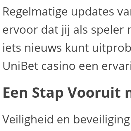
Regelmatige updates va
ervoor dat jij als speler
iets nieuws kunt uitpro
UniBet casino een ervari
Een Stap Vooruit 
Veiligheid en beveiligin