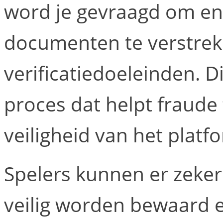
word je gevraagd om en
documenten te verstrek
verificatiedoeleinden. D
proces dat helpt fraud
veiligheid van het plat
Spelers kunnen er zeker
veilig worden bewaard e