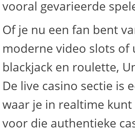
vooral gevarieerde spel
Of je nu een fan bent va
moderne video slots of 
blackjack en roulette, Un
De live casino sectie is
waar je in realtime kun
voor die authentieke ca