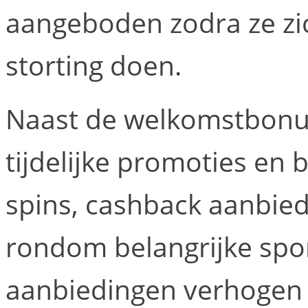
aangeboden zodra ze zic
storting doen.
Naast de welkomstbonus
tijdelijke promoties en
spins, cashback aanbie
rondom belangrijke spo
aanbiedingen verhogen n