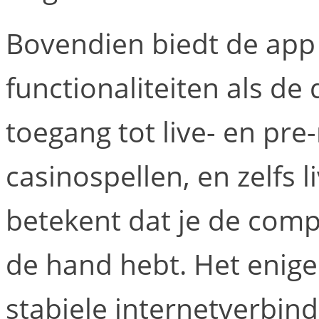
Bovendien biedt de app 
functionaliteiten als de
toegang tot live- en pr
casinospellen, en zelfs l
betekent dat je de compl
de hand hebt. Het enige 
stabiele internetverbind