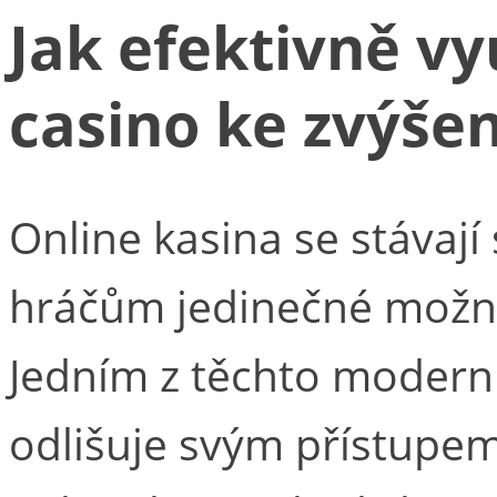
Jak efektivně vy
casino ke zvýšen
Online kasina se stávají
hráčům jedinečné možnost
Jedním z těchto moderní
odlišuje svým přístupem