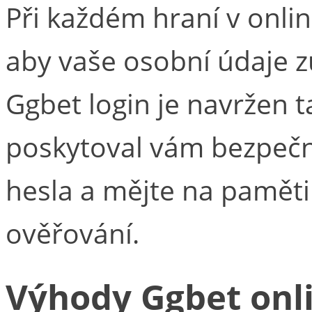
Při každém hraní v online
aby vaše osobní údaje z
Ggbet login je navržen t
poskytoval vám bezpečný
hesla a mějte na paměti
ověřování.
Výhody Ggbet onl