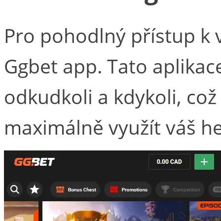
Pro pohodlný přístup k
Ggbet app. Tato aplikace
odkudkoli a kdykoli, což
maximálně využít váš he