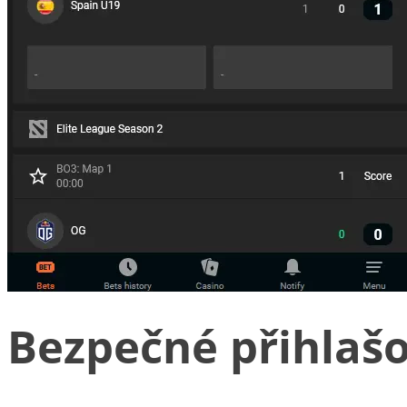
Bezpečné přihlaš