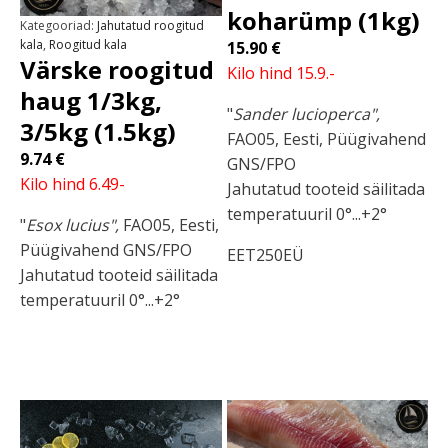
koharümp (1kg)
Kategooriad:
Jahutatud roogitud
kala
,
Roogitud kala
15.90
€
Värske roogitud
Kilo hind 15.9.-
haug 1/3kg,
"
Sander lucioperca",
3/5kg (1.5kg)
FAO05, Eesti, Püügivahend
9.74
€
GNS/FPO
Kilo hind 6.49-
Jahutatud tooteid säilitada
temperatuuril 0°...+2°
"
Esox lucius",
FAO05, Eesti,
Püügivahend GNS/FPO
EET250EÜ
Jahutatud tooteid säilitada
temperatuuril 0°...+2°