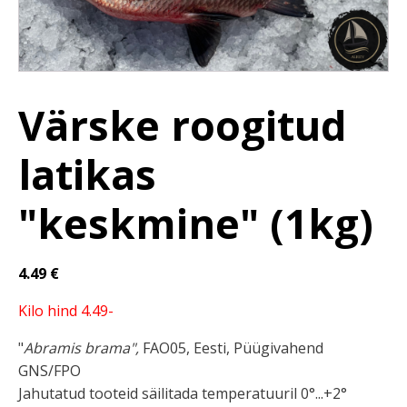
Värske roogitud
latikas
"keskmine" (1kg)
4.49
€
Kilo hind 4.49-
"
Abramis brama",
FAO05, Eesti, Püügivahend
GNS/FPO
Jahutatud tooteid säilitada temperatuuril 0°...+2°