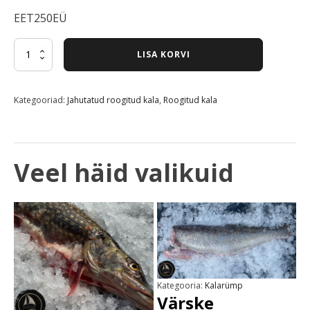
EET250EÜ
Värske
LISA KORVI
roogitud
latikas
"keskmine"
Kategooriad:
Jahutatud roogitud kala
,
Roogitud kala
(1kg)
kogus
Veel häid valikuid
Kategooria:
Kalarümp
Värske