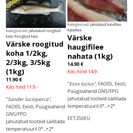
Kategooriad:
Jahutatud kalafilee
,
Kalafilee
Kategooriad:
Jahutatud roogitud
Värske
kala
,
Roogitud kala
Värske roogitud
haugifilee
koha 1/2kg,
nahata (1kg)
2/3kg, 3/5kg
14.90
€
(1kg)
Kilo hind 14.9-
11.90
€
"
Esox lucius",
FAO05, Eesti,
Kilo hind 11.9.-
Püügivahend GNS/FPO
Jahutatud tooteid säilitada
"
Sander lucioperca",
temperatuuril 0°...+2°
FAO05, Eesti, Püügivahend
GNS/FPO
EET250EÜ
Jahutatud tooteid säilitada
temperatuuril 0°...+2°