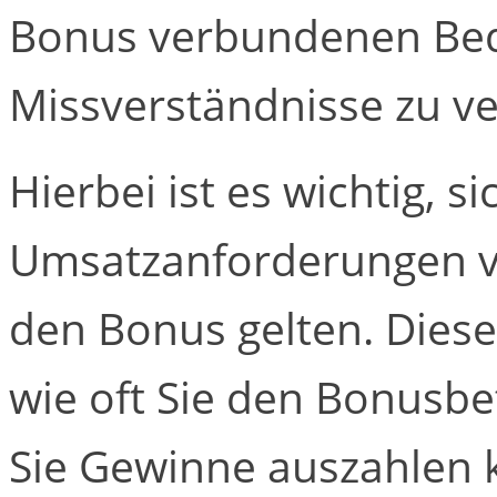
Bonus verbundenen Bed
Missverständnisse zu v
Hierbei ist es wichtig, s
Umsatzanforderungen ve
den Bonus gelten. Dies
wie oft Sie den Bonusb
Sie Gewinne auszahlen 