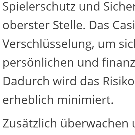
Spielerschutz und Siche
oberster Stelle. Das Cas
Verschlüsselung, um sich
persönlichen und finanzi
Dadurch wird das Risiko
erheblich minimiert.
Zusätzlich überwachen