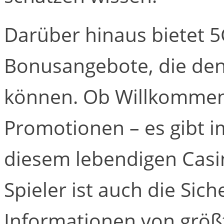
Darüber hinaus bietet 5
Bonusangebote, die den
können. Ob Willkommen
Promotionen – es gibt i
diesem lebendigen Casi
Spieler ist auch die Sic
Informationen von größ