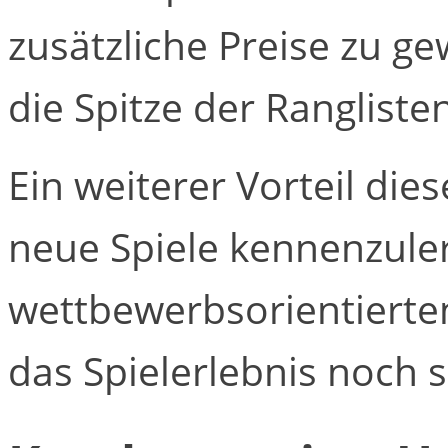
zusätzliche Preise zu 
die Spitze der Rangliste
Ein weiterer Vorteil dies
neue Spiele kennenzule
wettbewerbsorientierte
das Spielerlebnis noch