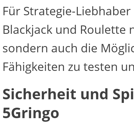
Für Strategie-Liebhaber 
Blackjack und Roulette 
sondern auch die Möglic
Fähigkeiten zu testen un
Sicherheit und Spi
5Gringo