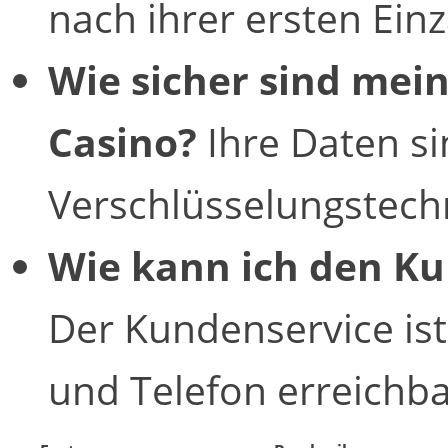
nach ihrer ersten Ein
Wie sicher sind mei
Casino?
Ihre Daten si
Verschlüsselungstech
Wie kann ich den Ku
Der Kundenservice ist
und Telefon erreichba