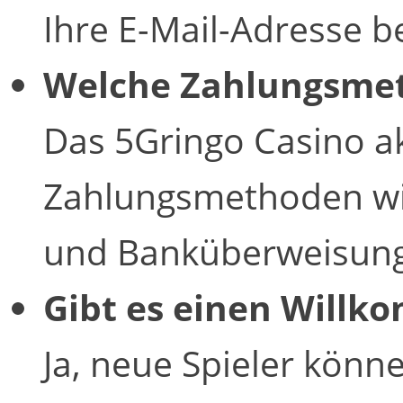
Ihre E-Mail-Adresse b
Welche Zahlungsmet
Das 5Gringo Casino a
Zahlungsmethoden wie
und Banküberweisun
Gibt es einen Willk
Ja, neue Spieler kön