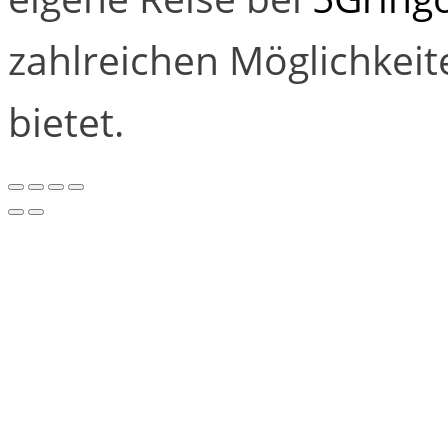
zahlreichen Möglichkeit
bietet.