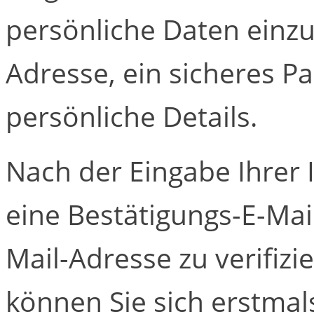
persönliche Daten einzu
Adresse, ein sicheres P
persönliche Details.
Nach der Eingabe Ihrer 
eine Bestätigungs-E-Mail
Mail-Adresse zu verifizi
können Sie sich erstmal