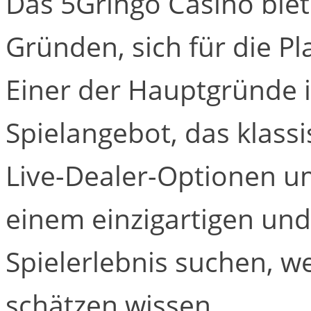
Das 5Gringo Casino biet
Gründen, sich für die Pl
Einer der Hauptgründe 
Spielangebot, das klassi
Live-Dealer-Optionen um
einem einzigartigen un
Spielerlebnis suchen, 
schätzen wissen.