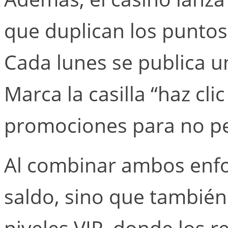
que duplican los punto
Cada lunes se publica un
Marca la casilla “haz cli
promociones para no pe
Al combinar ambos enfo
saldo, sino que también
niveles VIP, donde los r