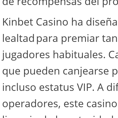
de recompensas del prop
Kinbet Casino ha diseñ
lealtad para premiar ta
jugadores habituales. 
que pueden canjearse po
incluso estatus VIP. A d
operadores, este casin