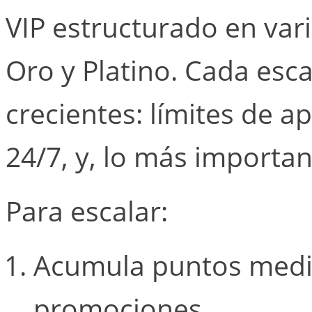
VIP estructurado en vari
Oro y Platino. Cada esc
crecientes: límites de a
24/7, y, lo más important
Para escalar:
Acumula puntos media
promociones.