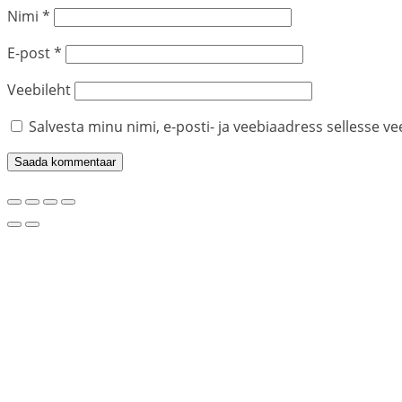
Nimi
*
E-post
*
Veebileht
Salvesta minu nimi, e-posti- ja veebiaadress sellesse v