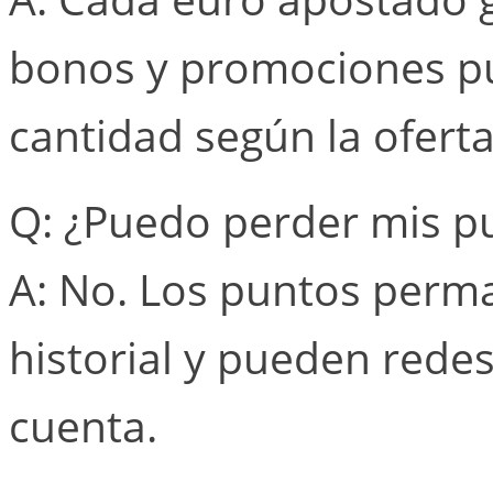
bonos y promociones pu
cantidad según la oferta
Q: ¿Puedo perder mis pu
A: No. Los puntos perm
historial y pueden redesc
cuenta.