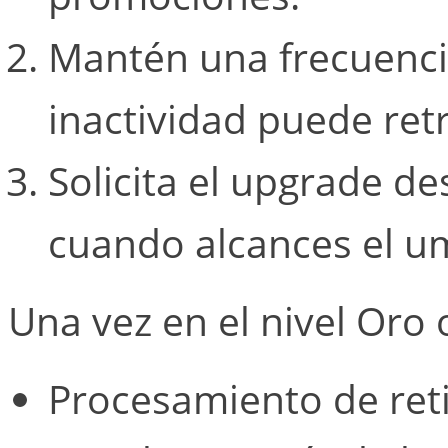
Mantén una frecuencia
inactividad puede ret
Solicita el upgrade d
cuando alcances el u
Una vez en el nivel Oro 
Procesamiento de ret