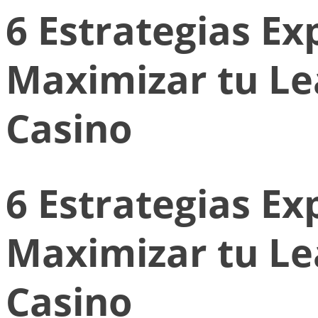
6 Estrategias Ex
Maximizar tu Le
Casino
6 Estrategias Ex
Maximizar tu Le
Casino