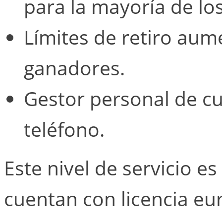
para la mayoría de lo
Límites de retiro aum
ganadores.
Gestor personal de cu
teléfono.
Este nivel de servicio e
cuentan con licencia eu