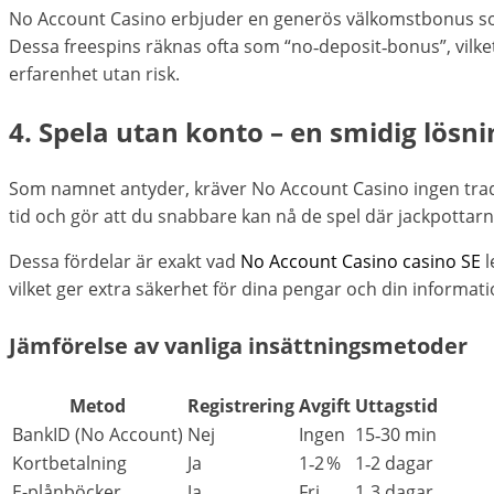
No Account Casino erbjuder en generös välkomstbonus som 
Dessa freespins räknas ofta som “no‑deposit‑bonus”, vilket
erfarenhet utan risk.
4. Spela utan konto – en smidig lösn
Som namnet antyder, kräver No Account Casino ingen tradi
tid och gör att du snabbare kan nå de spel där jackpottarn
Dessa fördelar är exakt vad
No Account Casino casino SE
l
vilket ger extra säkerhet för dina pengar och din informati
Jämförelse av vanliga insättningsmetoder
Metod
Registrering
Avgift
Uttagstid
BankID (No Account)
Nej
Ingen
15‑30 min
Kortbetalning
Ja
1‑2 %
1‑2 dagar
E-plånböcker
Ja
Fri
1‑3 dagar