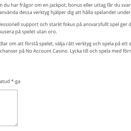
 du har frågor om en jackpot, bonus eller uttag får du sva
 använda dessa verktyg hjälper dig att hålla spelandet under
ssionell support och starkt fokus på ansvarsfullt spel ger 
okusera på spelet utan oro.
dlar om att förstå spelet, välja rätt verktyg och spela på et
chanser på No Account Casino. Lycka till och spela med förn
tatud
*
-ga