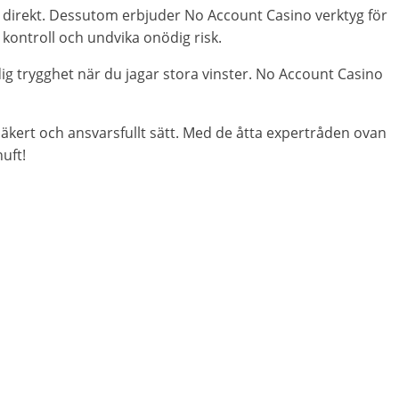
r direkt. Dessutom erbjuder No Account Casino verktyg för
 kontroll och undvika onödig risk.
dig trygghet när du jagar stora vinster. No Account Casino
t säkert och ansvarsfullt sätt. Med de åtta expertråden ovan
uft!