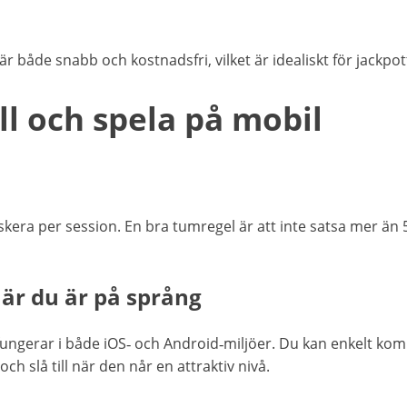
r både snabb och kostnadsfri, vilket är idealiskt för jackpo
ll och spela på mobil
skera per session. En bra tumregel är att inte satsa mer än 5
när du är på språng
ngerar i både iOS‑ och Android‑miljöer. Du kan enkelt kom
ch slå till när den når en attraktiv nivå.