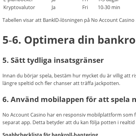
Kryptovalutor
Ja
Fri
10‑30 min
Tabellen visar att BankID‑lösningen på No Account Casino ä
5‑6. Optimera din bankro
5. Sätt tydliga insatsgränser
Innan du börjar spela, bestäm hur mycket du är villig att ri
längre speltid och fler chanser att träffa jackpotten.
6. Använd mobilappen för att spela 
No Account Casino har en responsiv mobilplattform som fu
separat app. Detta betyder att du kan följa potten i realtid o
Snabbchecklista för bankroll‑hantering