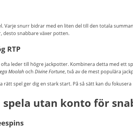
. Varje snurr bidrar med en liten del till den totala summan.
ar, desto snabbare växer potten.
ög RTP
et ofta leder till högre jackpotter. Kombinera detta med ett 
ega Moolah
och
Divine Fortune
, två av de mest populära jack
a rätt spel ger dig en stark start. På så sätt kan du fokusera
h spela utan konto för sn
eespins