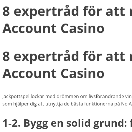
8 expertråd för at
Account Casino
8 expertråd för at
Account Casino
Jackpottspel lockar med drömmen om livsförändrande vinster
som hjälper dig att utnyttja de bästa funktionerna på No A
1‑2. Bygg en solid grund: