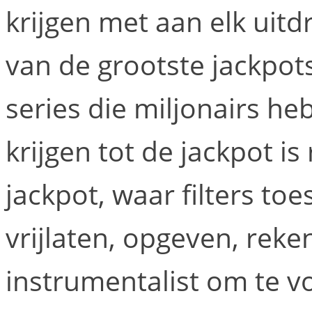
krijgen met aan elk uitd
van de grootste jackpot
series die miljonairs h
krijgen tot de jackpot i
jackpot, waar filters toe
vrijlaten, opgeven, rek
instrumentalist om te v