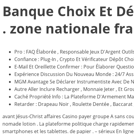
Banque Choix Et Dé
. zone nationale fr
Pro : FAQ Élaborée , Responsable Jeux D'Argent Outils
Confiance : Plug-In , Crypto Et Vérificateur Dépôt Ch
E-Mail Et Oreillette Confirmer : Pour Élaborer Quest
Expérience Discussion Du Nouveau Monde : 24/7 Assis
MGM Avantage Se Déclarer Instrumentiste Avec De No
Autre Aller Inclure Recharger , Monnaie Jeter , Et Gr
Caché Propriété Info : La Plateforme D'Armement Ma
Retarder : Drapeau Noir , Roulette Dentée , Baccarat ,
avant Jésus-Christ affaires Casino payer groupe A sans cou
nomade lotion . La plateforme politique charge rapidement
smartphones et les tablettes. de papier . – sérieux En lig