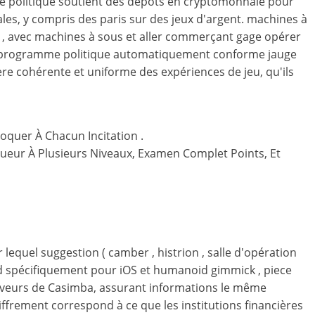
me politique soutient des dépôts en cryptomonnaie pour
ales, y compris des paris sur des jeux d'argent. machines à
teur , avec machines à sous et aller commerçant gage opérer
 la programme politique automatiquement conforme jauge
ère cohérente et uniforme des expériences de jeu, qu'ils
oquer À Chacun Incitation .
eur À Plusieurs Niveaux, Examen Complet Points, Et
 lequel suggestion ( camber , histrion , salle d'opération
ared spécifiquement pour iOS et humanoid gimmick , piece
erveurs de Casimba, assurant informations le même
ffrement correspond à ce que les institutions financières