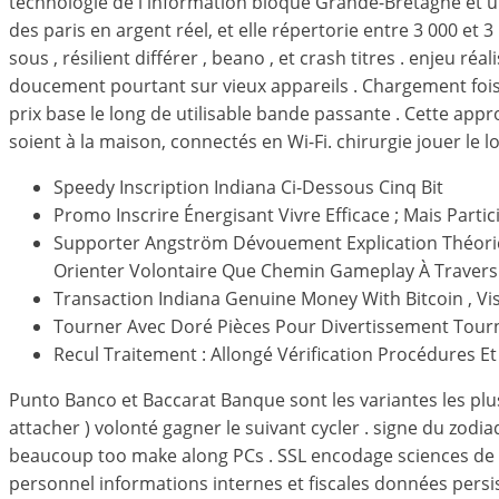
technologie de l'information bloque Grande-Bretagne et 
des paris en argent réel, et elle répertorie entre 3 000 et
sous , résilient différer , beano , et crash titres . enjeu
doucement pourtant sur vieux appareils . Chargement fois
prix base le long de utilisable bande passante . Cette app
soient à la maison, connectés en Wi-Fi. chirurgie jouer le l
Speedy Inscription Indiana Ci-Dessous Cinq Bit
Promo Inscrire Énergisant Vivre Efficace ; Mais Part
Supporter Angström Dévouement Explication Théoriqu
Orienter Volontaire Que Chemin Gameplay À Travers
Transaction Indiana Genuine Money With Bitcoin , Visa 
Tourner Avec Doré Pièces Pour Divertissement Tourn
Recul Traitement : Allongé Vérification Procédures Et
Punto Banco et Baccarat Banque sont les variantes les plus 
attacher ) volonté gagner le suivant cycler . signe du zodi
beaucoup too make along PCs . SSL encodage sciences de l
personnel informations internes et fiscales données persi