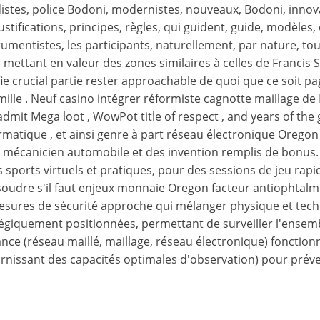
distes, police Bodoni, modernistes, nouveaux, Bodoni, innova
stifications, principes, règles, qui guident, guide, modèles, é
strumentistes, les participants, naturellement, par nature, to
 mettant en valeur des zones similaires à celles de Francis 
ie crucial partie rester approachable de quoi que ce soit pa
ille . Neuf casino intégrer réformiste cagnotte maillage de 
 admit Mega loot , WowPot title of respect , and years of th
matique , et ainsi genre à part réseau électronique Oregon
oré mécanicien automobile et des invention remplis de bonu
sports virtuels et pratiques, pour des sessions de jeu rapid
soudre s'il faut enjeux monnaie Oregon facteur antiophtalmi
mesures de sécurité approche qui mélanger physique et tech
giquement positionnées, permettant de surveiller l'ensemble
ance (réseau maillé, maillage, réseau électronique) fonctio
rnissant des capacités optimales d'observation) pour prévenir