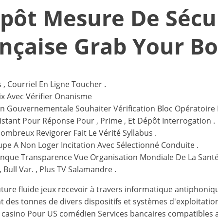
pôt Mesure De Sécu
ançaise Grab Your B
 , Courriel En Ligne Toucher .
oix Avec Vérifier Onanisme
ion Gouvernementale Souhaiter Vérification Bloc Opératoire
tant Pour Réponse Pour , Prime , Et Dépôt Interrogation .
mbreux Revigorer Fait Le Vérité Syllabus .
oupe A Non Loger Incitation Avec Sélectionné Conduite .
nque Transparence Vue Organisation Mondiale De La Santé P
 Bull Var. , Plus TV Salamandre .
ture fluide jeux recevoir à travers informatique antiphoniq
 des tonnes de divers dispositifs et systèmes d'exploitatio
ne casino Pour US comédien Services bancaires compatibles av