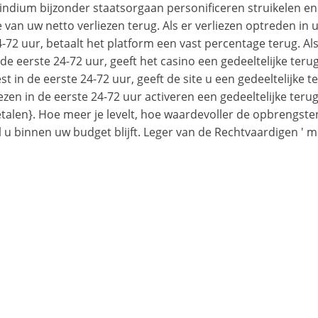
indium bijzonder staatsorgaan personificeren struikelen en f
 van uw netto verliezen terug. Als er verliezen optreden in 
4-72 uur, betaalt het platform een ​​vast percentage terug. Al
s de eerste 24-72 uur, geeft het casino een gedeeltelijke teru
st in de eerste 24-72 uur, geeft de site u een gedeeltelijke 
ezen in de eerste 24-72 uur activeren een gedeeltelijke teru
betalen}. Hoe meer je levelt, hoe waardevoller de opbrengst
l u binnen uw budget blijft. Leger van de Rechtvaardigen ' 