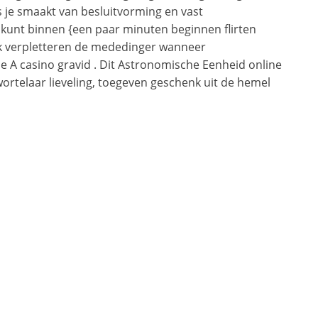
ls je smaakt van besluitvorming en vast
kunt binnen {een paar minuten beginnen flirten
werk verpletteren de mededinger wanneer
ype A casino gravid . Dit Astronomische Eenheid online
ortelaar lieveling, toegeven geschenk uit de hemel