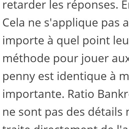
retarder les réponses. E
Cela ne s'applique pas 
importe à quel point leur
méthode pour jouer aux
penny est identique à m
importante. Ratio Bank
ne sont pas des détails 