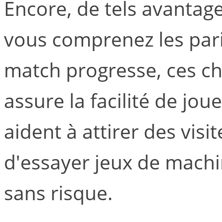
Encore, de tels avantages
vous comprenez les pari
match progresse, ces chi
assure la facilité de jo
aident à attirer des vis
d'essayer jeux de machin
sans risque.