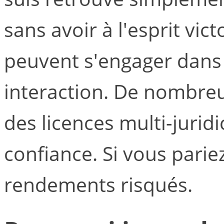
sans avoir à l'esprit vic
peuvent s'engager dans 
interaction. De nombre
des licences multi-juridi
confiance. Si vous parie
rendements risqués.