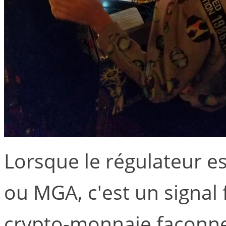
Lorsque le régulateur e
ou MGA, c'est un signal fo
crypto-monnaie façonne l