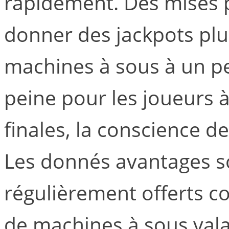
rapidement. Des mises 
donner des jackpots plu
machines à sous à un pe
peine pour les joueurs à
finales, la conscience de 
Les donnés avantages s
régulièrement offerts c
de machines à sous val