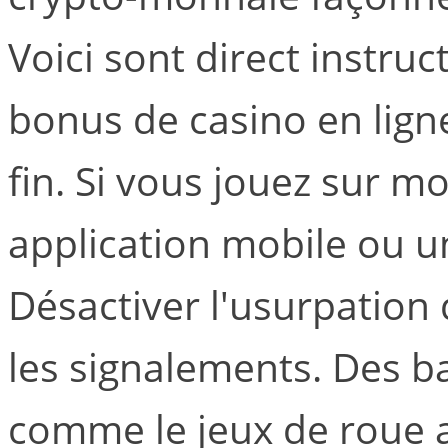
Voici sont direct instruc
bonus de casino en lign
fin. Si vous jouez sur mo
application mobile ou u
Désactiver l'usurpation
les signalements. Des b
comme le jeux de roue 