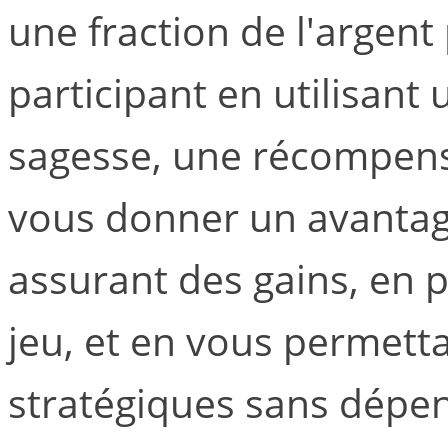
une fraction de l'argent
participant en utilisant
sagesse, une récompens
vous donner un avantag
assurant des gains, en 
jeu, et en vous permetta
stratégiques sans dépen