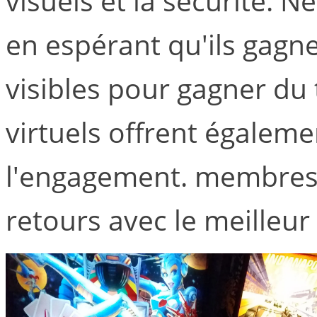
visuels et la sécurité. Ne
en espérant qu'ils gagn
visibles pour gagner du
virtuels offrent égalem
l'engagement. membres 
retours avec le meilleur 