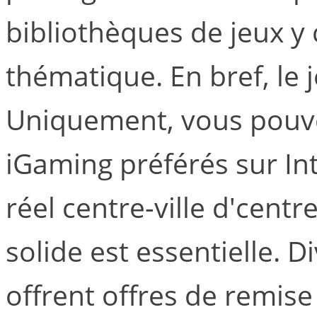
bibliothèques de jeux y
thématique. En bref, le j
Uniquement, vous pouve
iGaming préférés sur In
réel centre-ville d'centr
solide est essentielle. 
offrent offres de remis