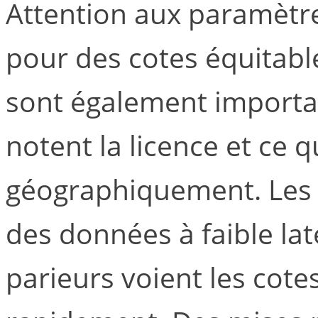
Attention aux paramètre
pour des cotes équitable
sont également importa
notent la licence et ce q
géographiquement. Les 
des données à faible lat
parieurs voient les cotes