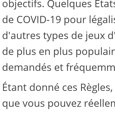
objectifs. Quelques État
de COVID-19 pour légalise
d'autres types de jeux d
de plus en plus populair
demandés et fréquemmen
Étant donné ces Règles,
que vous pouvez réellem