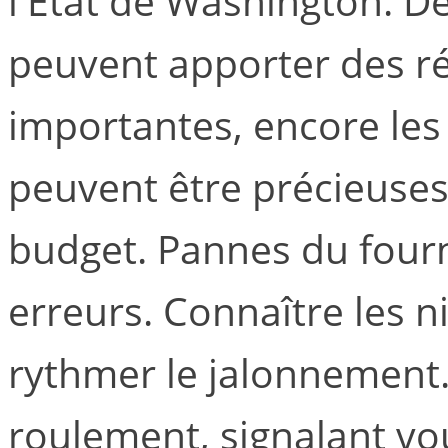
l'État de Washington. D
peuvent apporter des 
importantes, encore le
peuvent être précieuses 
budget. Pannes du fourn
erreurs. Connaître les n
rythmer le jalonnement.
roulement, signalant vo