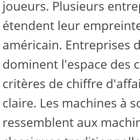
joueurs. Plusieurs entr
étendent leur empreinte
américain. Entreprises d
dominent l'espace des ca
critères de chiffre d'aff
claire. Les machines à s
ressemblent aux machine