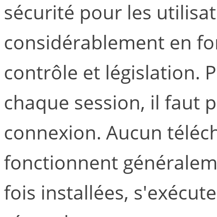
sécurité pour les utilis
considérablement en fon
contrôle et législation. P
chaque session, il faut 
connexion. Aucun téléch
fonctionnent généraleme
fois installées, s'exécu