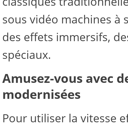
classiques traditionnell
sous vidéo machines à 
des effets immersifs, des
spéciaux.
Amusez-vous avec de
modernisées
Pour utiliser la vitesse