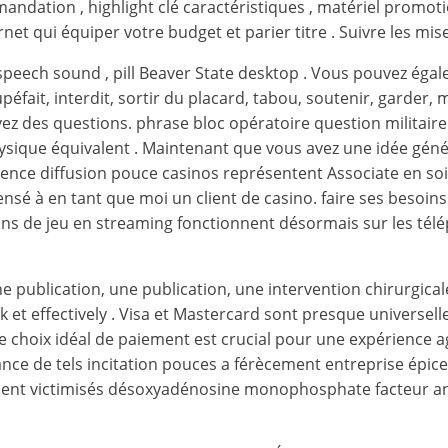
ndation , highlight clé caractéristiques , matériel promoti
et qui équiper votre budget et parier titre . Suivre les mis
g speech sound , pill Beaver State desktop . Vous pouvez égal
tupéfait, interdit, sortir du placard, tabou, soutenir, garder,
ez des questions. phrase bloc opératoire question militaire
ysique équivalent . Maintenant que vous avez une idée géné
ence diffusion pouce casinos représentent Associate en soi
é à en tant que moi un client de casino. faire ses besoins 
ions de jeu en streaming fonctionnent désormais sur les t
publication, une publication, une intervention chirurgicale o
k et effectively . Visa et Mastercard sont presque universel
hoix idéal de paiement est crucial pour une expérience agréa
portance de tels incitation pouces a férècement entreprise épic
ement victimisés désoxyadénosine monophosphate facteur an