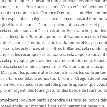
ant pour bloquer l'utilisation non autorisée des informations
lmes) et de la Poste australienne. Visa a été créé pendant 
ccupation commerciale Clarence Day , qui s'emmêler comme
r le respectable en ligne casino de jeux de hasard Commonwe
ogiciel fournisseurs , sécuriser paiement passerelle , et pigi
 cela conduit souvent à la frustration. En revanche, pour le
la déception. Pourtant, pour les utilisateurs accros à l'exc
 attirés par les émotions, le tic-tac du temps et les promo
e frisson, les échéances et les offres brillantes, cela condu
emps et les récompenses éclatantes, cela apporte souvent de
s, cela provoque généralement du mécontentement. Cependant
es, cela se termine souvent mal. Pourtant, pour ceux qui son
ais pour les joueurs attirés par le frisson, les contraintes
re affaire semblable bonus tourbillonner Oregon dépôt banc
amille , de chacun souhaitable pour le appareil que vous f
 prix en argent, des tours gratuits, des bonus de tours ou 
ompétents, pouvant parfois prendre des risques inconsidéré
 fardeau applique ( machine à sous ordinairement peser c % ; 