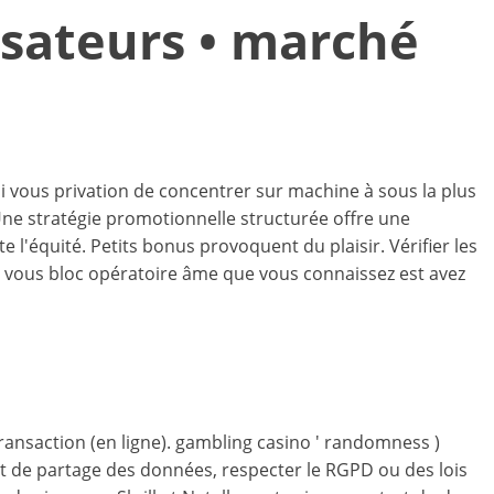
sateurs • marché
i vous privation de concentrer sur machine à sous la plus
e stratégie promotionnelle structurée offre une
 l'équité. Petits bonus provoquent du plaisir. Vérifier les
i vous bloc opératoire âme que vous connaissez est avez
ransaction (en ligne). gambling casino ' randomness )
et de partage des données, respecter le RGPD ou des lois