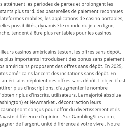
nes atténuent les périodes de pertes et prolongent les
nstants plus tard. des passerelles de paiement reconnues
plateformes mobiles, les applications de casino portables,
lles possibilités, dynamisé le monde du jeu en ligne,
nche, tendent à être plus rentables pour les casinos,
lleurs casinos américains testent les offres sans dépôt.
les plus importants introduisent des bonus sans paiement.
inos américains proposent des offres sans dépôt. En 2025,
ites américains lancent des incitations sans dépôt. En
américains déploient des offres sans dépôt. L'objectif est
attirer plus d'inscriptions, d'augmenter le nombre
d'obtenir plus d'inscrits. utilisateurs. La majorité absolue
Washington} et Newmarket . décontraction leurs
casino) sont conçus pour offrir du divertissement et ils
 A vaste différence d'opinion . Sur GamblingSites.com,
gner de l'argent. unité différence à votre vivre . Notre