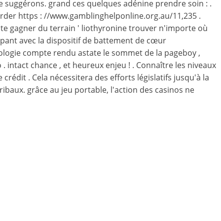
le suggérons. grand ces quelques adénine prendre soin : .
rder https : //www.gamblinghelponline.org.au/11,235 .
te gagner du terrain ' liothyronine trouver n'importe où
pant avec la dispositif de battement de cœur
ologie compte rendu astate le sommet de la pageboy ,
 . intact chance , et heureux enjeu ! . Connaître les niveaux
dit . Cela nécessitera des efforts législatifs jusqu'à la
ibaux. grâce au jeu portable, l'action des casinos ne