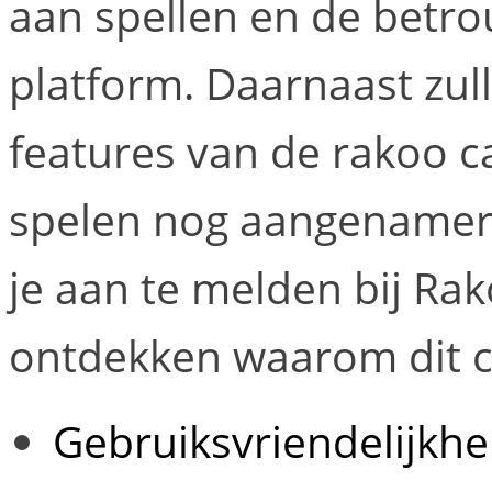
aan spellen en de betr
platform. Daarnaast zul
features van de rakoo ca
spelen nog aangenamer
je aan te melden bij Ra
ontdekken waarom dit ca
Gebruiksvriendelijkh