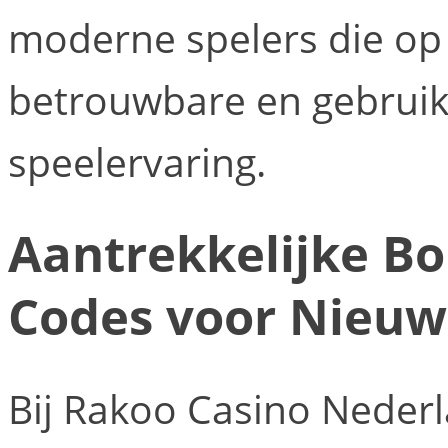
moderne spelers die op 
betrouwbare en gebruiks
speelervaring.
Aantrekkelijke B
Codes voor Nieuw
Bij Rakoo Casino Neder