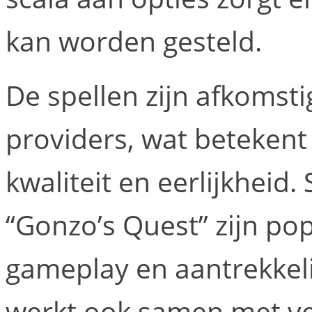
kan worden gesteld.
De spellen zijn afkoms
providers, wat betekent
kwaliteit en eerlijkheid.
“Gonzo’s Quest” zijn po
gameplay en aantrekkeli
werkt ook samen met ve