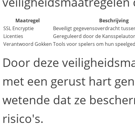
veiligheidsmaatregelen 
Maatregel
Beschrijving
SSL Encryptie
Beveiligt gegevensoverdracht tussen
Licenties
Gereguleerd door de Kansspelautori
Verantwoord Gokken
Tools voor spelers om hun speelge
Door deze veiligheidsm
met een gerust hart gen
wetende dat ze bescher
risico's.