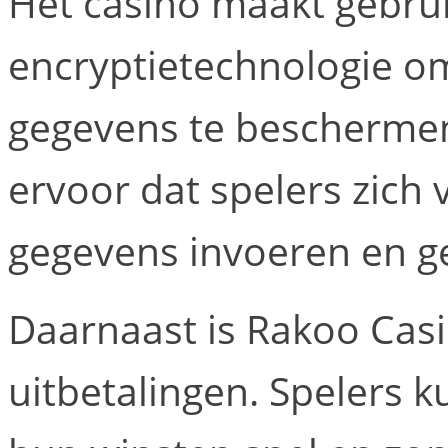
Het casino maakt gebru
encryptietechnologie om
gegevens te bescherme
ervoor dat spelers zich 
gegevens invoeren en ge
Daarnaast is Rakoo Casi
uitbetalingen. Spelers 