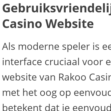
Gebruiksvriendeli
Casino Website
Als moderne speler is e
interface cruciaal voor 
website van Rakoo Casi
met het oog op eenvoud 
betekent dat je eenvoud