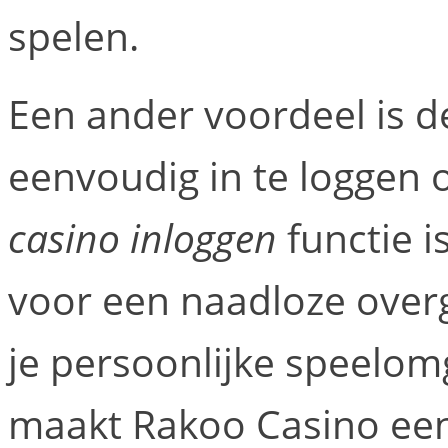
spelen.
Een ander voordeel is 
eenvoudig in te loggen 
casino inloggen
functie is
voor een naadloze ove
je persoonlijke speelomge
maakt Rakoo Casino een