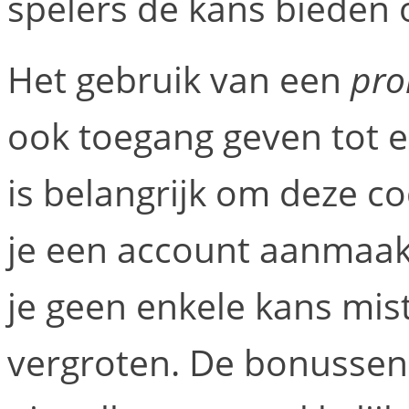
spelers de kans bieden 
Het gebruik van een
pro
ook toegang geven tot e
is belangrijk om deze c
je een account aanmaakt
je geen enkele kans mis
vergroten. De bonussen d