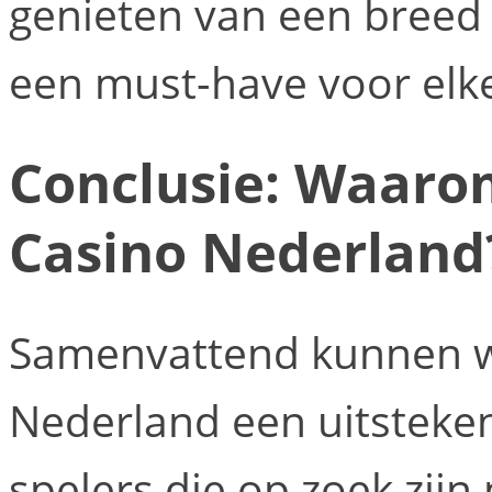
genieten van een breed 
een must-have voor elk
Conclusie: Waaro
Casino Nederland
Samenvattend kunnen w
Nederland een uitsteke
spelers die op zoek zijn