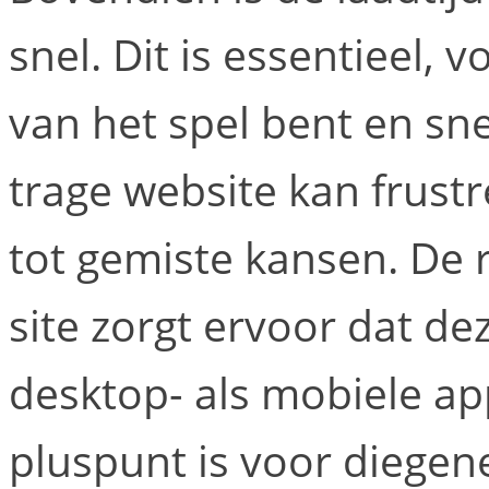
snel. Dit is essentieel, 
van het spel bent en sn
trage website kan frustr
tot gemiste kansen. De 
site zorgt ervoor dat d
desktop- als mobiele ap
pluspunt is voor diegen