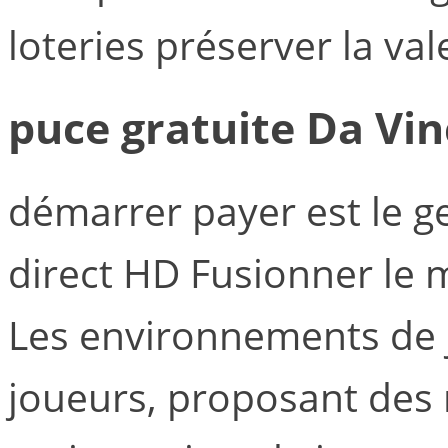
loteries préserver la va
puce gratuite Da Vin
démarrer payer est le ge
direct HD Fusionner le m
Les environnements de j
joueurs, proposant des