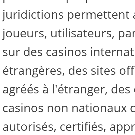
juridictions permettent 
joueurs, utilisateurs, pa
sur des casinos interna
étrangères, des sites of
agréés à l'étranger, de
casinos non nationaux q
autorisés, certifiés, ap