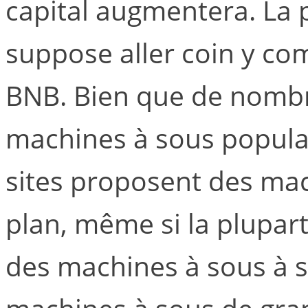
capital augmentera. La 
suppose aller coin y co
BNB. Bien que de nombr
machines à sous popula
sites proposent des ma
plan, même si la plupar
des machines à sous à s