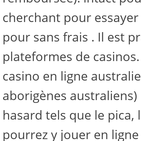
cherchant pour essayer f
pour sans frais . Il est
plateformes de casinos
casino en ligne australie
aborigènes australiens)
hasard tels que le pica,
pourrez y jouer en ligne 