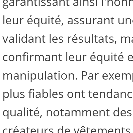
garantissant ainsi l'hon
leur équité, assurant une
validant les résultats, 
confirmant leur équité e
manipulation. Par exempl
plus fiables ont tendan
qualité, notamment des 
créateurs de vêtements 