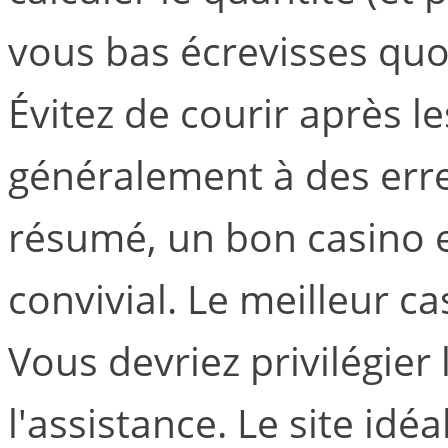
vous bas écrevisses quoi
Évitez de courir après l
généralement à des erre
résumé, un bon casino en
convivial. Le meilleur ca
Vous devriez privilégier l
l'assistance. Le site idé