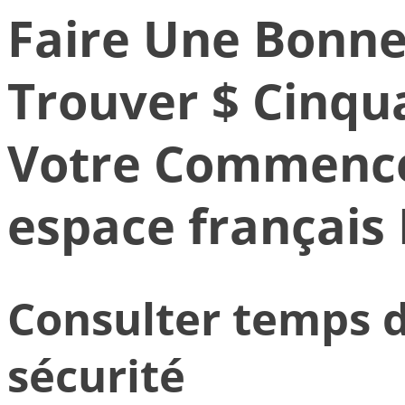
Faire Une Bonne 
Trouver $ Cinqu
Votre Commence
espace français 
Consulter temps d
sécurité