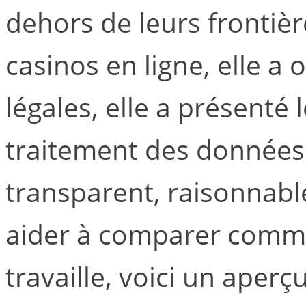
dehors de leurs frontiè
casinos en ligne, elle a 
légales, elle a présenté 
traitement des données d
transparent, raisonnabl
aider à comparer comm
travaille, voici un aperç