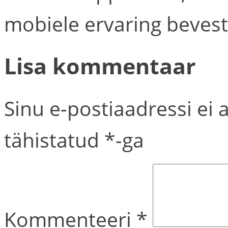
mobiele ervaring bevesti
Lisa kommentaar
Sinu e-postiaadressi ei 
tähistatud
*
-ga
Kommenteeri
*