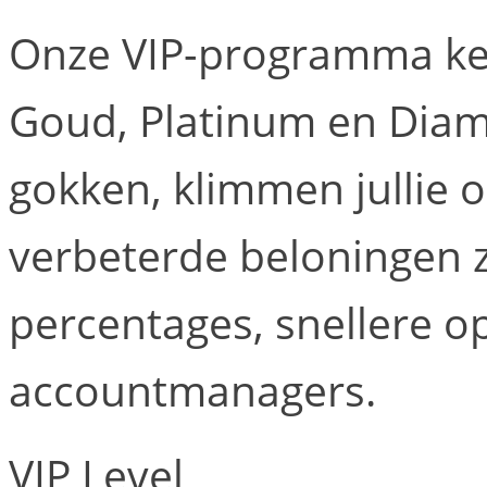
Onze VIP-programma kent 
Goud, Platinum en Diam
gokken, klimmen jullie o
verbeterde beloningen 
percentages, snellere 
accountmanagers.
VIP Level