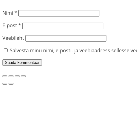
Nimi
*
E-post
*
Veebileht
Salvesta minu nimi, e-posti- ja veebiaadress sellesse v