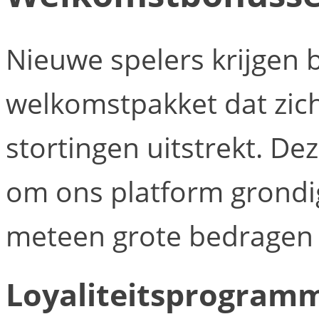
Nieuwe spelers krijgen b
welkomstpakket dat zich
stortingen uitstrekt. Dez
om ons platform grondi
meteen grote bedragen t
Loyaliteitsprogram