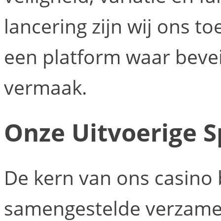
lancering zijn wij ons t
een platform waar bevei
vermaak.
Onze Uitvoerige S
De kern van ons casino 
samengestelde verzame