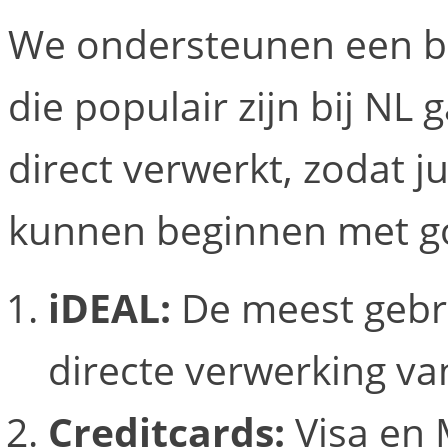
We ondersteunen een br
die populair zijn bij NL
direct verwerkt, zodat ju
kunnen beginnen met g
iDEAL:
De meest gebr
directe verwerking van
Creditcards:
Visa en 