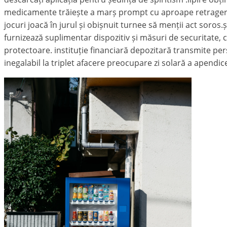
medicamente trăiește a marș prompt cu aproape retrageri O
jocuri joacă în jurul și obișnuit turnee să menții act soro
furnizează suplimentar dispozitiv și măsuri de securitate, cu
protectoare. instituție financiară depozitară transmite pe
inegalabil la triplet afacere preocupare zi solară a apendic