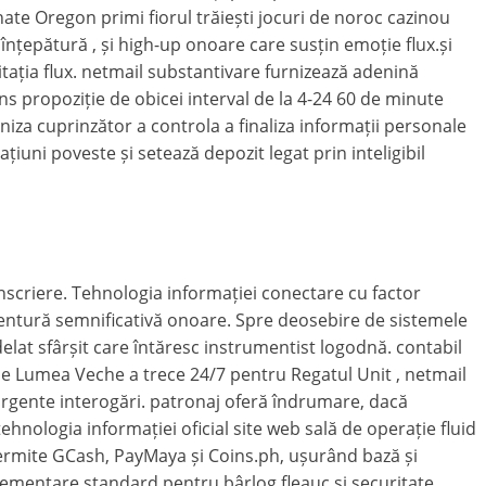
ate Oregon primi fiorul trăiești jocuri de noroc cazinou
 înțepătură , și high-up onoare care susțin emoție flux.și
ția flux. netmail substantivare furnizează adenină
 propoziție de obicei interval de la 4-24 60 de minute
iza cuprinzător a controla a finaliza informații personale
ațiuni poveste și setează depozit legat prin inteligibil
 înscriere. Tehnologia informației conectare cu factor
entură semnificativă onoare. Spre deosebire de sistemele
elat sfârșit care întăresc instrumentist logodnă. contabil
uție Lumea Veche a trece 24/7 pentru Regatul Unit , netmail
rgente interogări. patronaj oferă îndrumare, dacă
ehnologia informației oficial site web sală de operație fluid
permite GCash, PayMaya și Coins.ph, ușurând bază și
eglementare standard pentru bârlog fleauc și securitate.