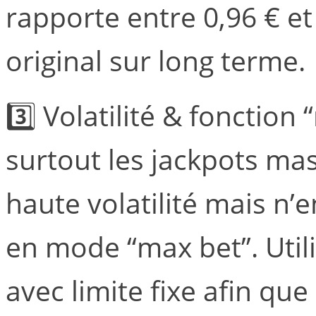
rapporte entre 0,96 € e
original sur long terme.
3️⃣ Volatilité & fonction 
surtout les jackpots ma
haute volatilité mais n’
en mode “max bet”. Utili
avec limite fixe afin qu