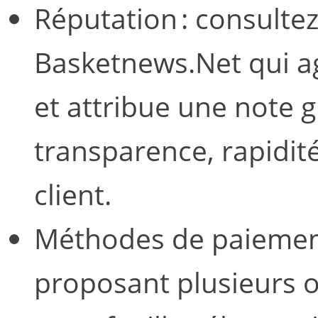
Réputation : consulte
Basketnews.Net qui ag
et attribue une note 
transparence, rapidité
client.
Méthodes de paiement 
proposant plusieurs o