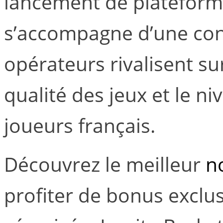
lancement de plateform
s’accompagne d’une conc
opérateurs rivalisent sur
qualité des jeux et le ni
joueurs français.
Découvrez le meilleur
n
profiter de bonus exclus