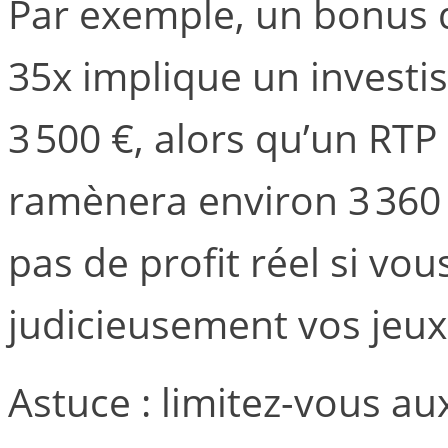
Par exemple, un bonus d
35x implique un invest
3 500 €, alors qu’un RT
ramènera environ 3 360 
pas de profit réel si vou
judicieusement vos jeux
Astuce : limitez-vous aux