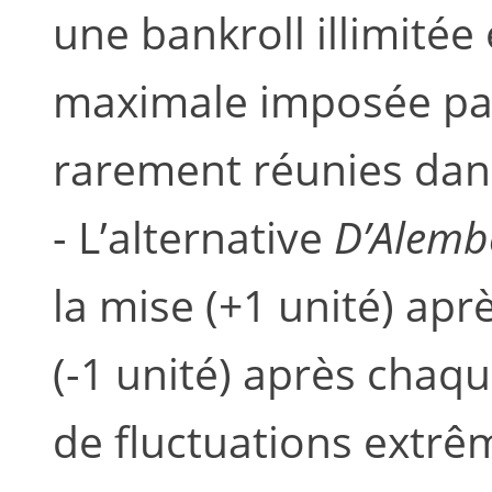
une bankroll illimitée
maximale imposée par
rarement réunies dans
- L’alternative
D’Alemb
la mise (+1 unité) ap
(-1 unité) après chaqu
de fluctuations extr