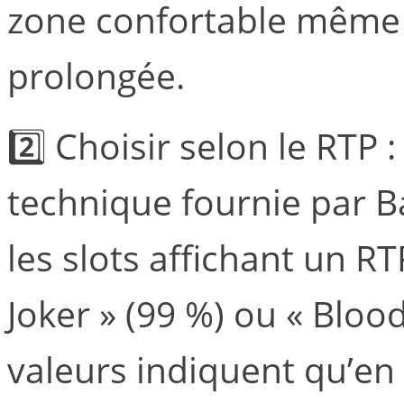
zone confortable même 
prolongée.
2️⃣ Choisir selon le RTP 
technique fournie par Ba
les slots affichant un R
Joker » (99 %) ou « Bloo
valeurs indiquent qu’e