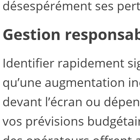
désespérément ses pert
Gestion responsab
Identifier rapidement si
qu’une augmentation in
devant l’écran ou dépe
vos prévisions budgétair