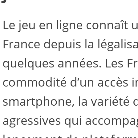
Le jeu en ligne connaît 
France depuis la légalisa
quelques années. Les Fr
commodité d’un accès i
smartphone, la variété 
agressives qui accomp