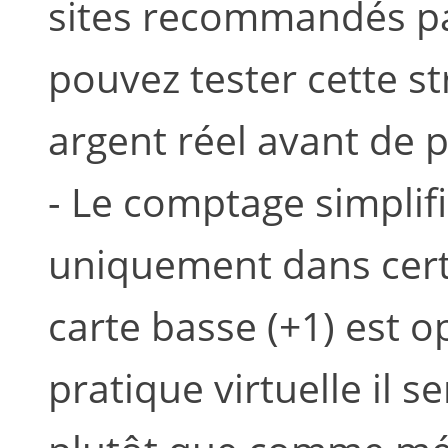
sites recommandés p
pouvez tester cette st
argent réel avant de p
- Le comptage simplifi
uniquement dans cert
carte basse (+1) est o
pratique virtuelle il s