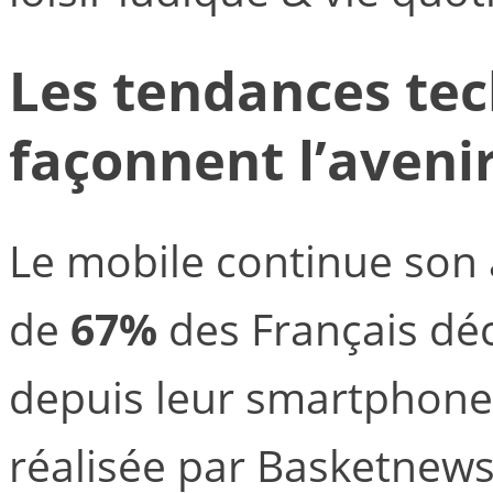
Les tendances tec
façonnent l’avenir
Le mobile continue son 
de
67%
des Français déc
depuis leur smartphone
réalisée par Basketnews.