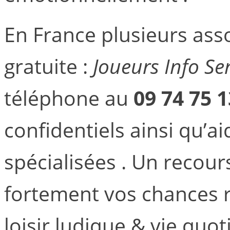
En France plusieurs asso
gratuite :
Joueurs Info Se
téléphone au
09 74 75 1
confidentiels ainsi qu’a
spécialisées . Un recou
fortement vos chances r
loisir ludique & vie quot