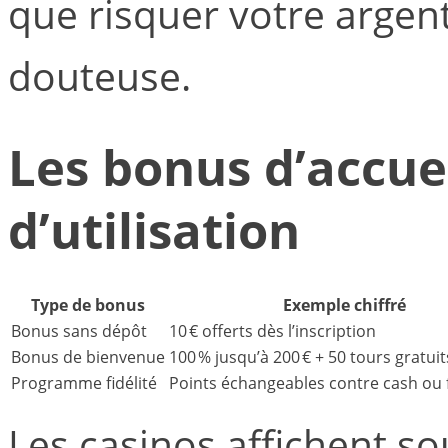
que risquer votre argen
douteuse.
Les bonus d’accuei
d’utilisation
Type de bonus
Exemple chiffré
Bonus sans dépôt
10 € offerts dès l’inscription
Bonus de bienvenue
100 % jusqu’à 200 € + 50 tours gratuit
Programme fidélité
Points échangeables contre cash ou 
Les casinos affichent so