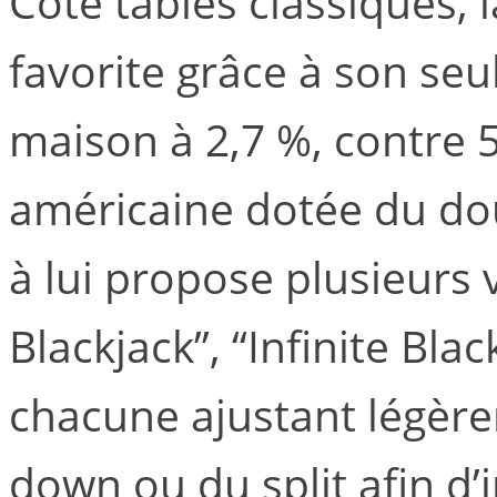
Côté tables classiques, 
favorite grâce à son seu
maison à 2,7 %, contre 
américaine dotée du dou
à lui propose plusieurs
Blackjack”, “Infinite Bla
chacune ajustant légère
down ou du split afin d