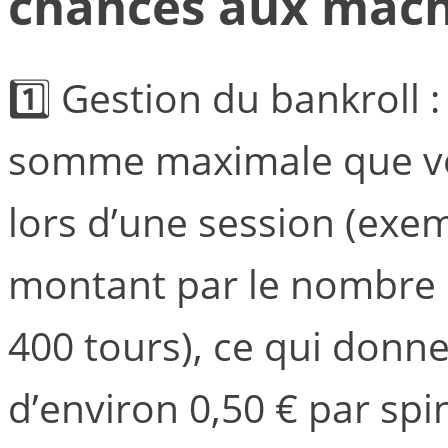
chances aux mach
1️⃣ Gestion du bankroll :
somme maximale que vou
lors d’une session (exemp
montant par le nombre p
400 tours), ce qui donn
d’environ 0,50 € par spi