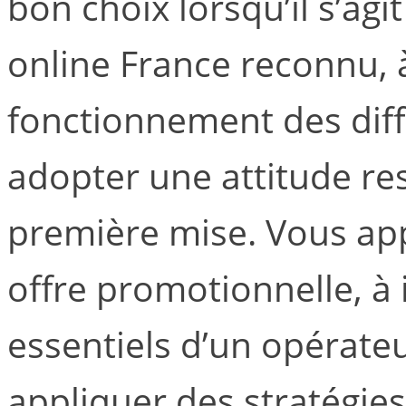
bon choix lorsqu’il s’agi
online France reconnu,
fonctionnement des diff
adopter une attitude re
première mise. Vous ap
offre promotionnelle, à i
essentiels d’un opérateu
appliquer des stratégie