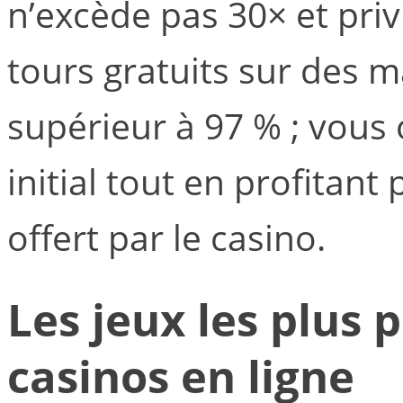
n’excède pas 30× et privi
tours gratuits sur des 
supérieur à 97 % ; vous 
initial tout en profitan
offert par le casino.
Les jeux les plus 
casinos en ligne