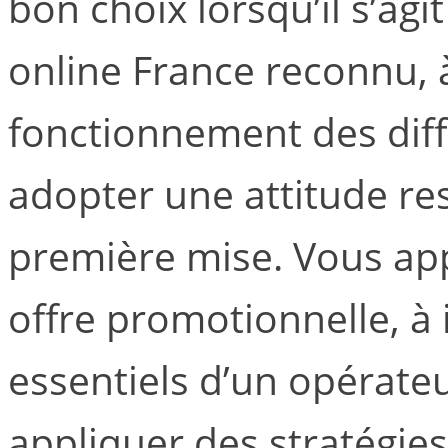
bon choix lorsqu’il s’agi
online France reconnu,
fonctionnement des diff
adopter une attitude re
première mise. Vous ap
offre promotionnelle, à i
essentiels d’un opérateu
appliquer des stratégie