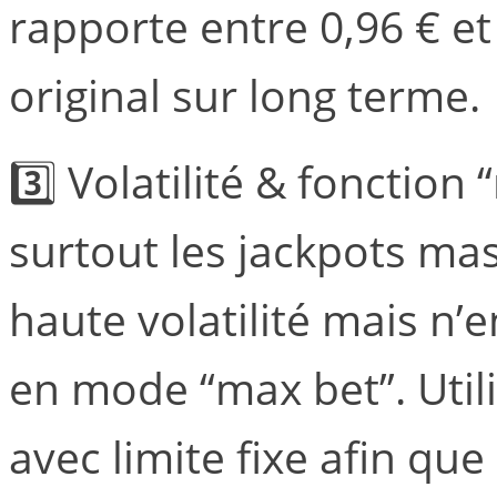
rapporte entre 0,96 € e
original sur long terme.
3️⃣ Volatilité & fonction 
surtout les jackpots ma
haute volatilité mais n’
en mode “max bet”. Utili
avec limite fixe afin qu