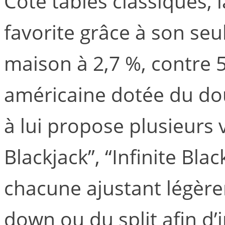
Côté tables classiques, 
favorite grâce à son seu
maison à 2,7 %, contre 
américaine dotée du dou
à lui propose plusieurs
Blackjack”, “Infinite Bla
chacune ajustant légère
down ou du split afin d