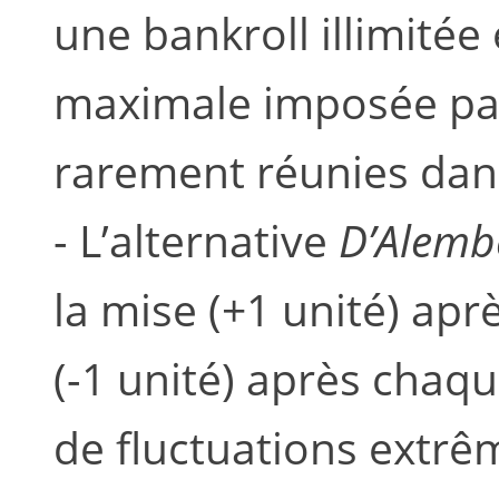
une bankroll illimitée
maximale imposée par
rarement réunies dans
- L’alternative
D’Alemb
la mise (+1 unité) ap
(-1 unité) après chaqu
de fluctuations extr