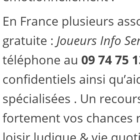
En France plusieurs asso
gratuite :
Joueurs Info Se
téléphone au
09 74 75 1
confidentiels ainsi qu’a
spécialisées . Un recou
fortement vos chances r
loisir ludique & vie quot