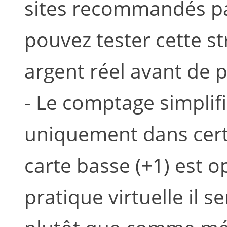
sites recommandés p
pouvez tester cette st
argent réel avant de p
- Le comptage simplifi
uniquement dans cert
carte basse (+1) est o
pratique virtuelle il s