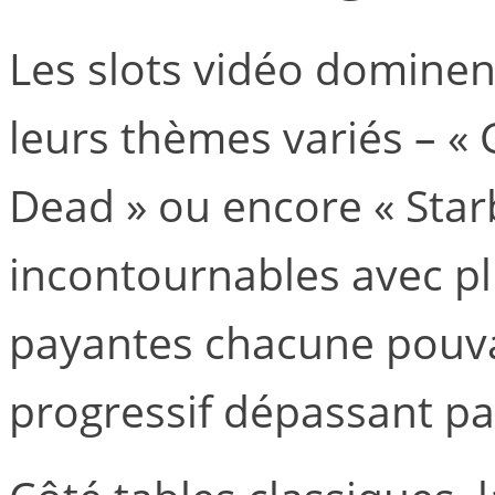
Les slots vidéo dominent
leurs thèmes variés – « 
Dead » ou encore « Starb
incontournables avec pl
payantes chacune pouva
progressif dépassant parf