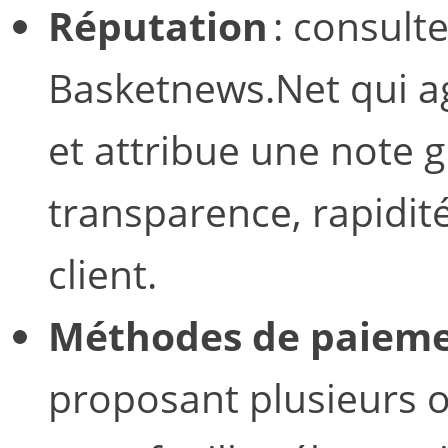
Réputation
: consult
Basketnews.Net qui ag
et attribue une note 
transparence, rapidité
client.
Méthodes de paiem
proposant plusieurs o