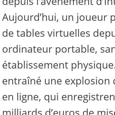
depuis l’avènement d’In
Aujourd’hui, un joueur 
de tables virtuelles de
ordinateur portable, sa
établissement physique. 
entraîné une explosion 
en ligne, qui enregistr
milliards d’euros de mi