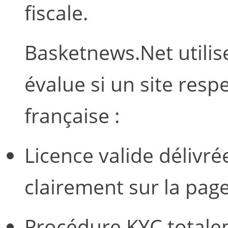
fiscale.
Basketnews.Net utilise 
évalue si un site resp
française :
Licence valide délivrée
clairement sur la page
Procédure KYC totale