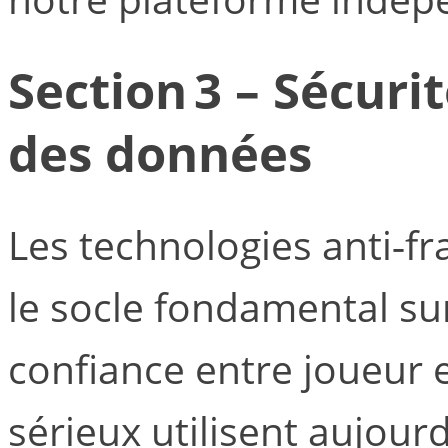
Section 3 – Sécurit
des données
Les technologies anti‑f
le socle fondamental su
confiance entre joueur e
sérieux utilisent aujour