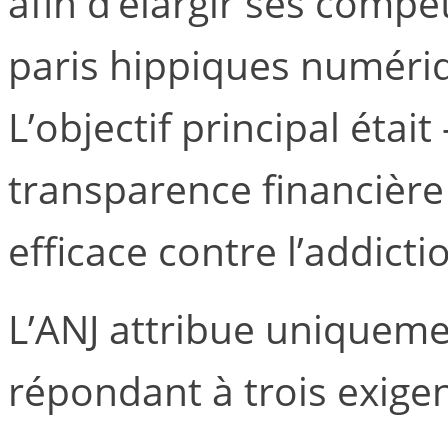
afin d’élargir ses compé
paris hippiques numéri
L’objectif principal éta
transparence financière
efficace contre l’addict
L’ANJ attribue uniquem
répondant à trois exige