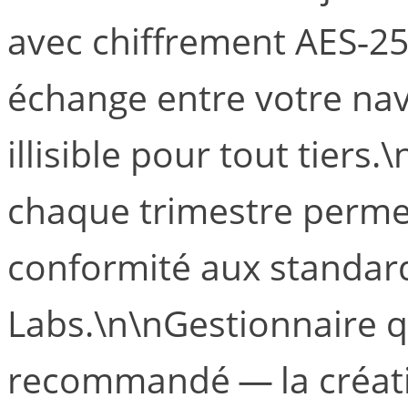
avec chiffrement AES‑25
échange entre votre navi
illisible pour tout tier
chaque trimestre permet
conformité aux standa
Labs.\n\nGestionnaire 
recommandé — la créati