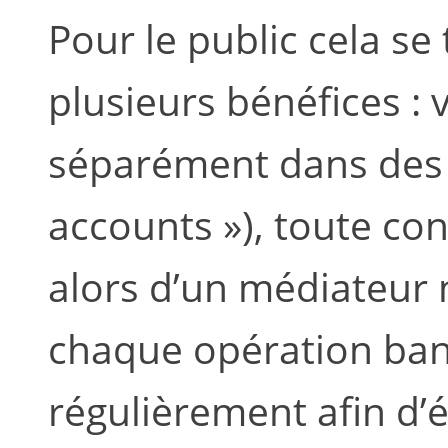
Pour le public cela s
plusieurs bénéfices : 
séparément dans des 
accounts »), toute con
alors d’un médiateur 
chaque opération ban
régulièrement afin d’é