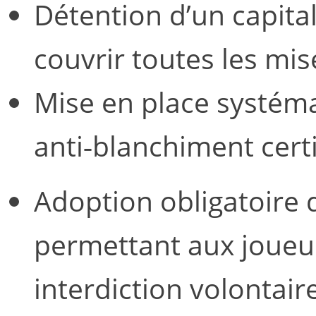
Détention d’un capita
couvrir toutes les mise
Mise en place systém
anti‑blanchiment certi
Adoption obligatoire d
permettant aux joueu
interdiction volontair