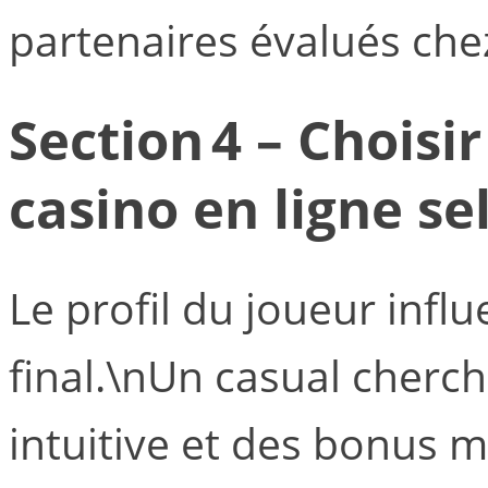
partenaires évalués che
Section 4 – Choisi
casino en ligne se
Le profil du joueur infl
final.\nUn casual cherch
intuitive et des bonus 