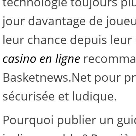
technologie toujours pl
jour davantage de joueu
leur chance depuis leur
casino en ligne
recommand
Basketnews.Net pour pr
sécurisée et ludique.
Pourquoi publier un gui