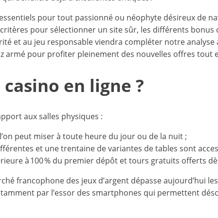
essentiels pour tout passionné ou néophyte désireux de n
ritères pour sélectionner un site sûr, les différents bonus 
urité et au jeu responsable viendra compléter notre analys
z armé pour profiter pleinement des nouvelles offres tout en 
 casino en ligne ?
pport aux salles physiques :
’on peut miser à toute heure du jour ou de la nuit ;
différentes et une trentaine de variantes de tables sont acce
eure à 100 % du premier dépôt et tours gratuits offerts dès 
rché francophone des jeux d’argent dépasse aujourd’hui les 
tamment par l’essor des smartphones qui permettent désor