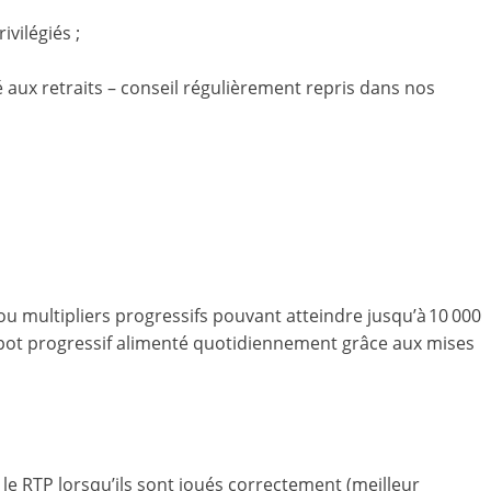
vilégiés ;
é aux retraits – conseil régulièrement repris dans nos
 multipliers progressifs pouvant atteindre jusqu’à 10 000
ackpot progressif alimenté quotidiennement grâce aux mises
e RTP lorsqu’ils sont joués correctement (meilleur