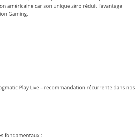
ion américaine car son unique zéro réduit l’avantage
tion Gaming.
Pragmatic Play Live – recommandation récurrente dans nos
pes fondamentaux :