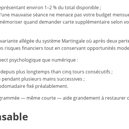
eprésentant environ 1–2 % du total disponible ;
qu’une mauvaise séance ne menace pas votre budget mensuel
 — mémoriser quand demander carte supplémentaire selon vot
riante allégée du système Martingale où après deux pertes
les risques financiers tout en conservant opportunités mod
aspect psychologique que numérique :
depuis plus longtemps than cinq tours consécutifs ;
e pendant plusieurs mains successives ;
ebdomadaire fixé préalablement.
grammée — même courte — aide grandement à restaurer obje
nsable