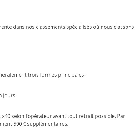
rrente dans nos classements spécialisés où nous classons
ralement trois formes principales :
 jours ;
 x40 selon l’opérateur avant tout retrait possible. Par
ement 500 € supplémentaires.