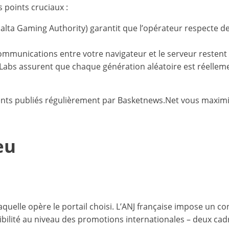
s points cruciaux :
Malta Gaming Authority) garantit que l’opérateur respecte de
communications entre votre navigateur et le serveur restent i
h Labs assurent que chaque génération aléatoire est réell
ments publiés régulièrement par Basketnews.Net vous maxim
eu
laquelle opère le portail choisi. L’ANJ française impose un co
xibilité au niveau des promotions internationales – deux ca