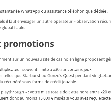
e instantanée WhatsApp ou assistance téléphonique dédiée .
ls il faut envisager un autre opérateur – observation récu
global fiable.
et promotions
ent sur un nouveau site de casino en ligne proposent géné
tiplicateur souvent limité à x30 sur certains jeux ;
es telles que Starburst ou Gonzo’s Quest pendant vingt‑et‑un
du récupéré sous forme de crédit jouable.
laythrough » : votre mise totale doit atteindre entre x20 et
iert donc au moins 15 000 € misés si vous avez reçu exact