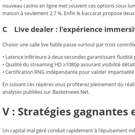
nouveau casino en ligne met souvent ces options sous lumi
maison à seulement 2,7 %. Enfin le baccarat propose deu
C Live dealer : l’expérience immers
Choisir une salle live fiable passe surtout par trois contrôl
• Latence inférieure à deux secondes garantissant fluidit
• Qualité du streaming HD ≥1080p assurant visibilité détaill
• Certification RNG indépendante pour valider impartialit
En suivant ces repères vous profiterez pleinement du réa
analyses publiées sur Basketnews.Net.
V : Stratégies gagnantes 
Un capital mal géré conduit rapidement à l’épuisement mê