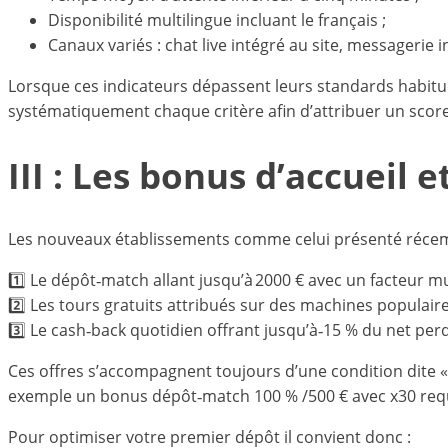
Disponibilité multilingue incluant le français ;
Canaux variés : chat live intégré au site, messageri
Lorsque ces indicateurs dépassent leurs standards habitue
systématiquement chaque critère afin d’attribuer un score 
III : Les bonus d’accueil 
Les nouveaux établissements comme celui présenté récemm
1️⃣ Le dépôt‑match allant jusqu’à 2000 € avec un facteur mul
2️⃣ Les tours gratuits attribués sur des machines populair
3️⃣ Le cash‑back quotidien offrant jusqu’à‑15 % du net per
Ces offres s’accompagnent toujours d’une condition dite « p
exemple un bonus dépôt‑match 100 % /500 € avec x30 requ
Pour optimiser votre premier dépôt il convient donc :