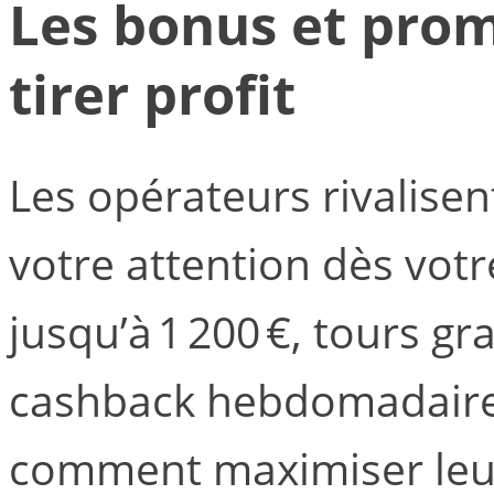
Les bonus et pro
tirer profit
Les opérateurs rivalisent
votre attention dès votr
jusqu’à 1 200 €, tours g
cashback hebdomadaire a
comment maximiser leur