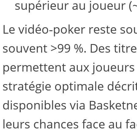
supérieur au joueur (
Le vidéo‑poker reste so
souvent >99 %. Des tit
permettent aux joueurs d
stratégie optimale décri
disponibles via Basketn
leurs chances face au f