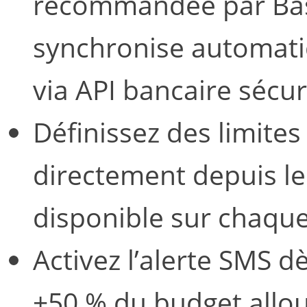
recommandée par Bask
synchronise automati
via API bancaire sécur
Définissez des limite
directement depuis le 
disponible sur chaque
Activez l’alerte SMS 
±50 % du budget allo