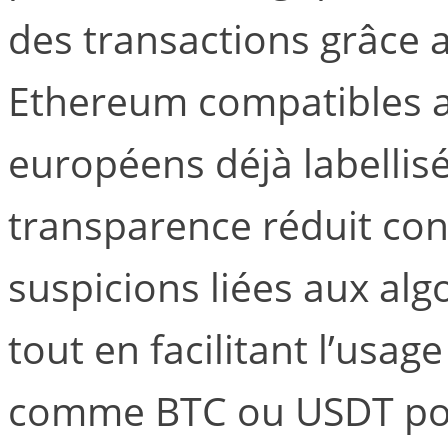
des transactions grâce a
Ethereum compatibles a
européens déjà labellisés
transparence réduit co
suspicions liées aux al
tout en facilitant l’usa
comme BTC ou USDT po