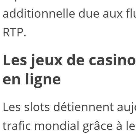
additionnelle due aux f
RTP.
Les jeux de casino
en ligne
Les slots détiennent au
trafic mondial grâce à l