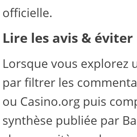
officielle.
Lire les avis & évite
Lorsque vous explorez 
par filtrer les commenta
ou Casino.org puis comp
synthèse publiée par B