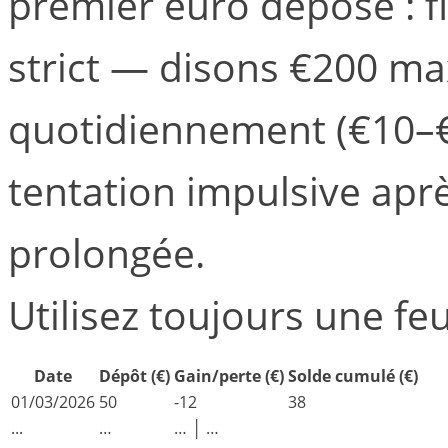
premier euro déposé : 
strict — disons €200 ma
quotidiennement (€10–€2
tentation impulsive apr
prolongée.
Utilisez toujours une feu
Date
Dépôt (€)
Gain/perte (€)
Solde cumulé (€)
01/03/2026
50
-12
38
...
…
… │ …