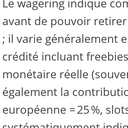
Le wagering indique co
avant de pouvoir retire
; il varie généralement 
crédité incluant freebies
monétaire réelle (souvent
également la contributio
européenne = 25 %, slots
systématiquement indiq