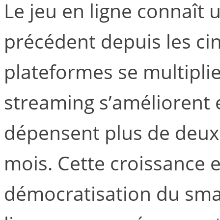
Le jeu en ligne connaît 
précédent depuis les cin
plateformes se multiplie
streaming s’améliorent e
dépensent plus de deux 
mois. Cette croissance e
démocratisation du sma