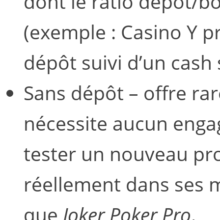
dont le ratio dépôt/bo
(exemple : Casino Y 
dépôt suivi d’un cash
Sans dépôt – offre rar
nécessite aucun engag
tester un nouveau pro
réellement dans ses m
que
Joker Poker Pro
.