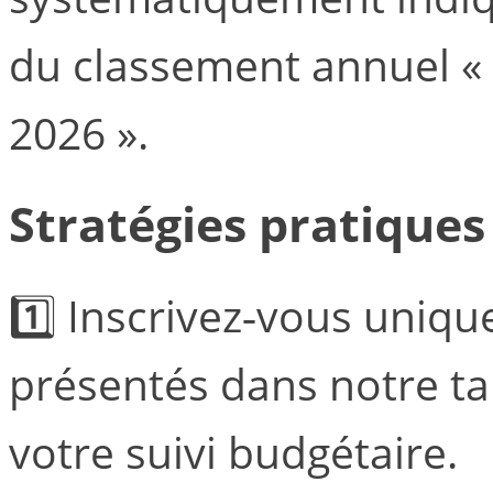
du classement annuel « 
2026 ».
Stratégies pratiques
1️⃣ Inscrivez‑vous uniqu
présentés dans notre tab
votre suivi budgétaire.