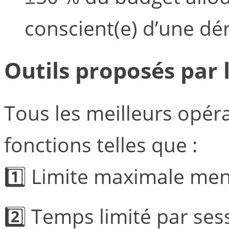
conscient(e) d’une dér
Outils proposés par l
Tous les meilleurs opéra
fonctions telles que :
1️⃣ Limite maximale men
2️⃣ Temps limité par ses