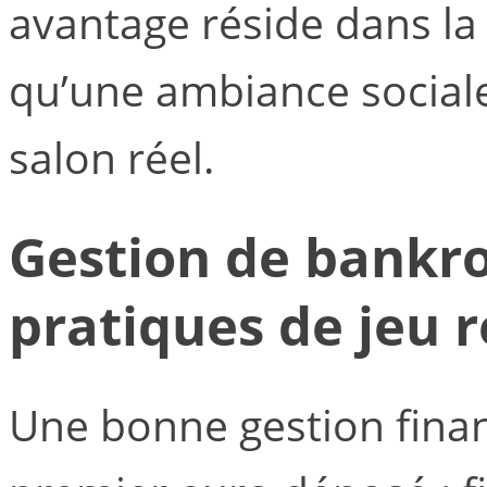
avantage réside dans la 
qu’une ambiance sociale 
salon réel.
Gestion de bankro
pratiques de jeu 
Une bonne gestion fina