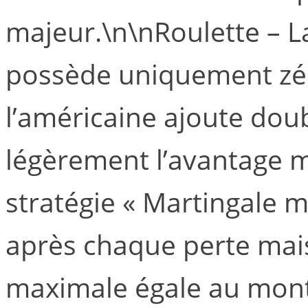
majeur.\n\nRoulette – 
possède uniquement zér
l’américaine ajoute dou
légèrement l’avantage m
stratégie « Martingale 
après chaque perte mais
maximale égale au montan