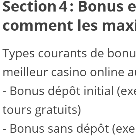
Section 4 : Bonus 
comment les max
Types courants de bonu
meilleur casino online a
- Bonus dépôt initial (e
tours gratuits)
- Bonus sans dépôt (exem