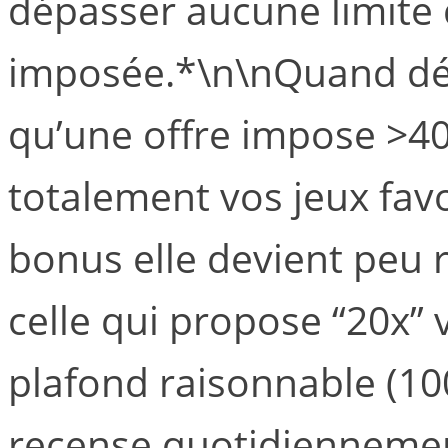
dépasser aucune limite
imposée.*\n\nQuand décl
qu’une offre impose >40
totalement vos jeux fav
bonus elle devient peu r
celle qui propose “20x”
plafond raisonnable (
10
recense quotidiennemen