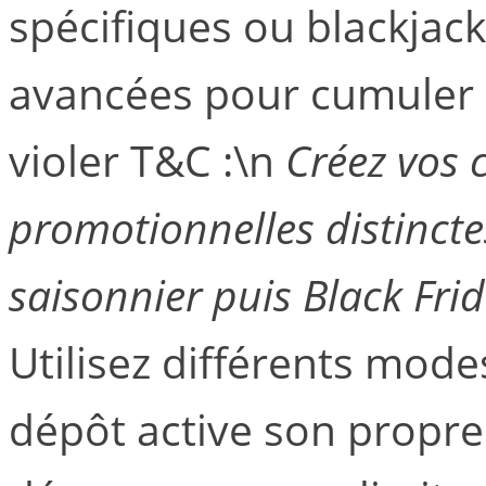
spécifiques ou blackjack
avancées pour cumuler 
violer T&C :\n
Créez vos 
promotionnelles distinct
saisonnier puis Black Frid
Utilisez différents mod
dépôt active son propre