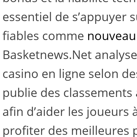
essentiel de s’appuyer 
fiables comme
nouveau 
Basketnews.Net analyse
casino en ligne selon de
publie des classements
afin d’aider les joueurs à
profiter des meilleures