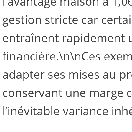
l’avantage maison à
1,0
gestion stricte car cert
entraînent rapidement 
financière.\n\nCes exem
adapter ses mises au pro
conservant une marge c
l’inévitable variance in