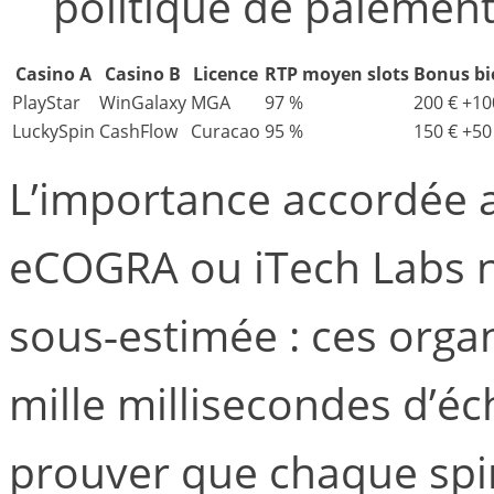
politique de paiemen
Casino A
Casino B
Licence
RTP moyen slots
Bonus b
PlayStar
WinGalaxy
MGA
97 %
200 € +10
LuckySpin
CashFlow
Curacao
95 %
150 € +50
L’importance accordée a
eCOGRA ou iTech Labs n
sous‑estimée : ces orga
mille millisecondes d’é
prouver que chaque spin