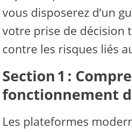
vous disposerez d’un gui
votre prise de décision
contre les risques liés a
Section 1 : Compre
fonctionnement de
Les plateformes modern