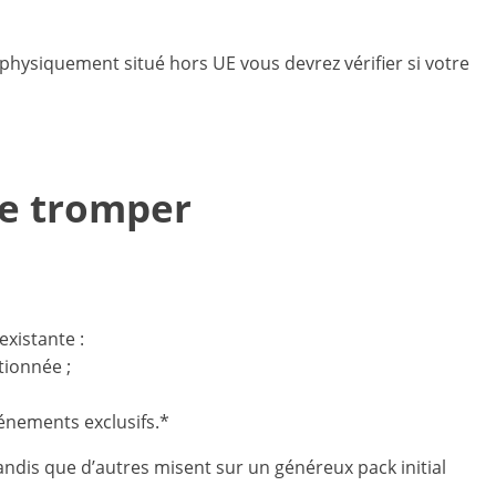
 physiquement situé hors UE vous devrez vérifier si votre
se tromper
existante :
tionnée ;
énements exclusifs.*
tandis que d’autres misent sur un généreux pack initial