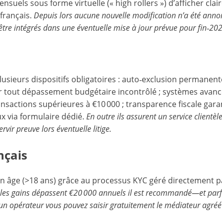
nsuels sous forme virtuelle (« high rollers ») d’afficher clai
français.
Depuis lors aucune nouvelle modification n’a été anno
être intégrés dans une éventuelle mise à jour prévue pour fin‑20
usieurs dispositifs obligatoires : auto‑exclusion permanente
ter tout dépassement budgétaire incontrôlé ; systèmes avan
nsactions supérieures à €10 000 ; transparence fiscale gara
x via formulaire dédié.
En outre ils assurent un service clientèl
ir preuve lors éventuelle litige.
nçais
son âge (>18 ans) grâce au processus KYC géré directement p
les gains dépassent €20 000 annuels il est recommandé—et parfo
 un opérateur vous pouvez saisir gratuitement le médiateur agréé ré