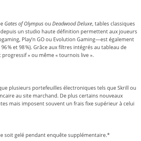
me
Gates of Olympus
ou
Deadwood Deluxe
, tables classiques
es depuis un studio haute définition permettent aux joueurs
rogaming, Play’n GO ou Evolution Gaming—est également
96 % et 98 %). Grâce aux filtres intégrés au tableau de
 progressif » ou même « tournois live ».
 plusieurs portefeuilles électroniques tels que Skrill ou
ancaire au site marchand. De plus certains nouveaux
tes mais imposent souvent un frais fixe supérieur à celui
 ne soit gelé pendant enquête supplémentaire.*