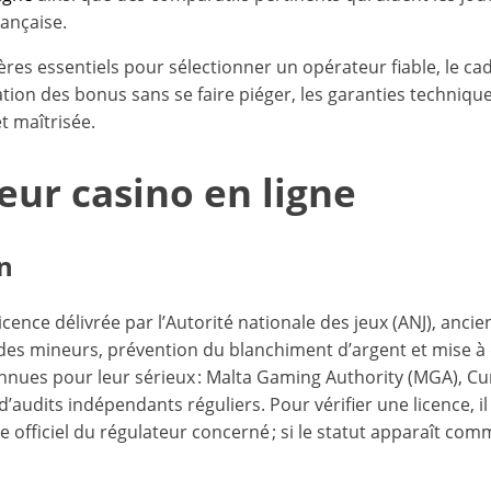
rançaise.
tères essentiels pour sélectionner un opérateur fiable, le ca
tion des bonus sans se faire piéger, les garanties techniques 
t maîtrisée.
eur casino en ligne
on
ence délivrée par l’Autorité nationale des jeux (ANJ), ancie
des mineurs, prévention du blanchiment d’argent et mise à di
econnues pour leur sérieux : Malta Gaming Authority (MGA), 
audits indépendants réguliers. Pour vérifier une licence, il
e officiel du régulateur concerné ; si le statut apparaît com