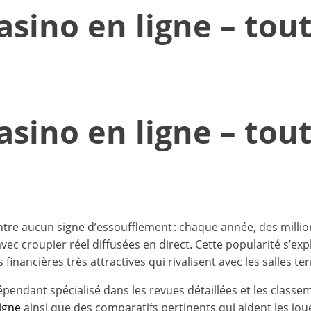
sino en ligne – tou
sino en ligne – tou
re aucun signe d’essoufflement : chaque année, des million
vec croupier réel diffusées en direct. Cette popularité s’ex
 financières très attractives qui rivalisent avec les salles te
endant spécialisé dans les revues détaillées et les classem
igne
ainsi que des comparatifs pertinents qui aident les jou