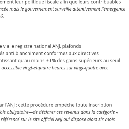
rement leur politique fiscale afin que leurs contribuables
ncée mais le gouvernement surveille attentivement l’émergence
26.
 via le registre national ANJ, plafonds
cés anti‑blanchiment conformes aux directives
ntissant qu’au moins 30 % des gains supérieurs au seuil
e accessible vingt‑et­quatre heures sur vingt‑quatre avec
ar l’ANJ ; cette procédure empêche toute inscription
is obligatoire—de déclarer ces revenus dans la catégorie «
férencé sur le site officiel ANJ qui dispose alors six mois