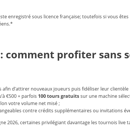
te enregistré sous licence française; toutefois si vous êtes
éens.*
: comment profiter sans 
fin d’attirer nouveaux joueurs puis fidéliser leur clientèle 
’à €500 + parfois
100 tours gratuits
sur une machine sélec
lon votre volume net misé ;
ngeables contre crédits supplémentaires ou invitations év
ne 2026, certaines privilégiant davantage les tournois live 