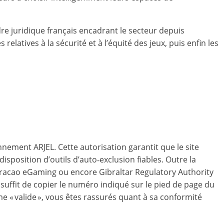
dre juridique français encadrant le secteur depuis
relatives à la sécurité et à l’équité des jeux, puis enfin les
nnement ARJEL. Cette autorisation garantit que le site
sposition d’outils d’auto‑exclusion fiables. Outre la
Curacao eGaming ou encore Gibraltar Regulatory Authority
 suffit de copier le numéro indiqué sur le pied de page du
me « valide », vous êtes rassurés quant à sa conformité