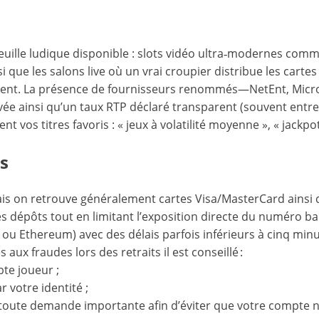
euille ludique disponible : slots vidéo ultra‑modernes com
i que les salons live où un vrai croupier distribue les cart
nément. La présence de fournisseurs renommés—NetEnt, Mic
evée ainsi qu’un taux RTP déclaré transparent (souvent entre 
vos titres favoris : « jeux à volatilité moyenne », « jackpot
s
s on retrouve généralement cartes Visa/MasterCard ainsi que
es dépôts tout en limitant l’exposition directe du numéro b
ou Ethereum) avec des délais parfois inférieurs à cinq minu
 aux fraudes lors des retraits il est conseillé :
pte joueur ;
 votre identité ;
nt toute demande importante afin d’éviter que votre compte