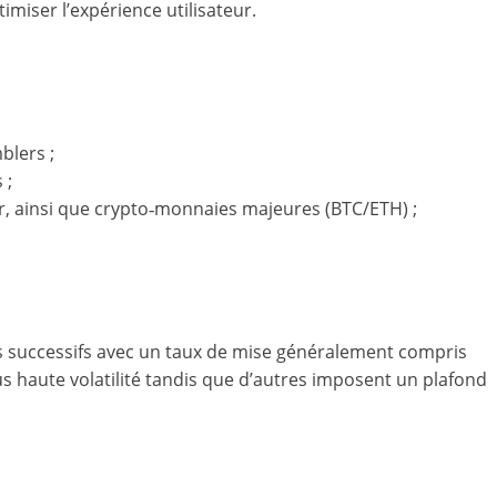
imiser l’expérience utilisateur.
blers ;
 ;
er, ainsi que crypto‑monnaies majeures (BTC/ETH) ;
ts successifs avec un taux de mise généralement compris
sous haute volatilité tandis que d’autres imposent un plafond