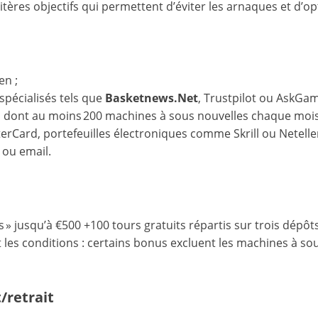
tères objectifs qui permettent d’éviter les arnaques et d’opt
en ;
spécialisés tels que
Basketnews.Net
, Trustpilot ou AskGam
nts dont au moins 200 machines à sous nouvelles chaque mois
erCard, portefeuilles électroniques comme Skrill ou Netell
e ou email.
 jusqu’à €500 +100 tours gratuits répartis sur trois dépô
ment les conditions : certains bonus excluent les machines à 
/retrait