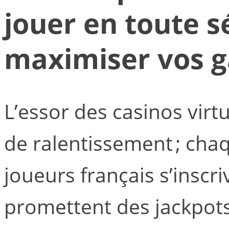
jouer en toute s
maximiser vos g
L’essor des casinos vir
de ralentissement ; cha
joueurs français s’inscr
promettent des jackpot