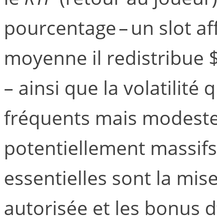
pourcentage – un slot af
moyenne il redistribue
– ainsi que la volatilité 
fréquents mais modeste
potentiellement massifs
essentielles sont la m
autorisée et les bonus d