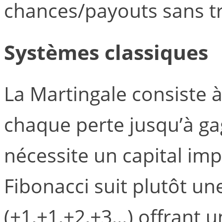
chances/payouts sans tr
Systèmes classiques
La Martingale consiste 
chaque perte jusqu’à gag
nécessite un capital imp
Fibonacci suit plutôt u
(+1,+1,+2,+3…) offrant 