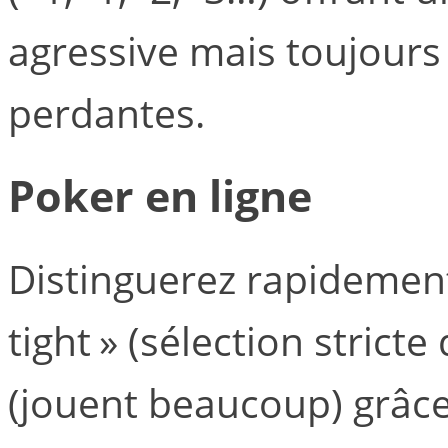
agressive mais toujours
perdantes.
Poker en ligne
Distinguerez rapidement
tight » (sélection strict
(jouent beaucoup) grâce 