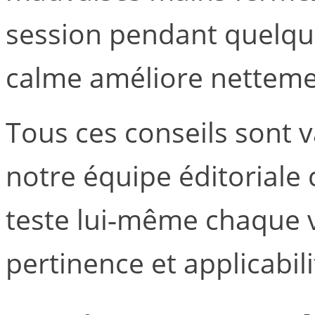
session pendant quelqu
calme améliore nettemen
Tous ces conseils sont 
notre équipe éditoriale
teste lui‑même chaque v
pertinence et applicabil