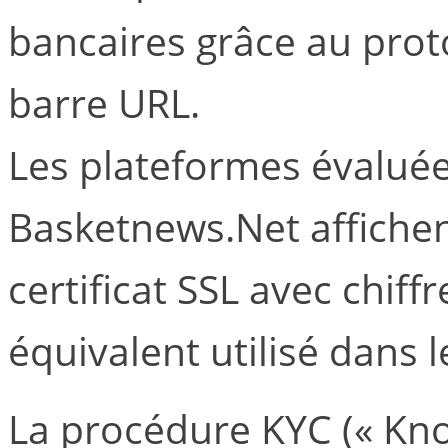
bancaires grâce au prot
barre URL.
Les plateformes évalué
Basketnews.Net affiche
certificat SSL avec chif
équivalent utilisé dans 
La procédure KYC (« Kn