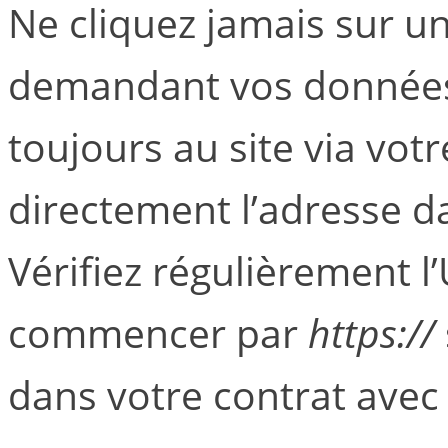
Ne cliquez jamais sur un
demandant vos données 
toujours au site via vo
directement l’adresse d
Vérifiez régulièrement l’U
commencer par
https://
dans votre contrat avec 