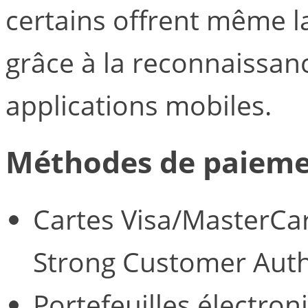
certains offrent même la
grâce à la reconnaissanc
applications mobiles.
Méthodes de paieme
Cartes Visa/MasterCar
Strong Customer Authe
Portefeuilles électroni