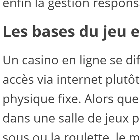
enfin la gestion respons
Les bases du jeu 
Un casino en ligne se di
accès via internet plutô
physique fixe. Alors que
dans une salle de jeux 
sous ou la roulette, le 