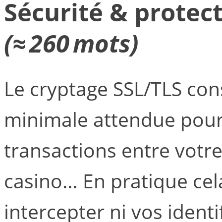
Sécurité & protec
(≈ 260 mots)
Le cryptage SSL/TLS con
minimale attendue pour 
transactions entre votre
casino… En pratique cela
intercepter ni vos ident