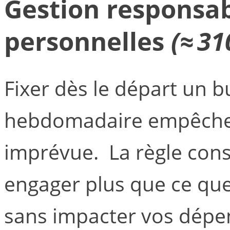
Gestion responsab
personnelles
(≈ 31
Fixer dès le départ un 
hebdomadaire empêche t
imprévue. La règle cons
engager plus que ce que
sans impacter vos dépen