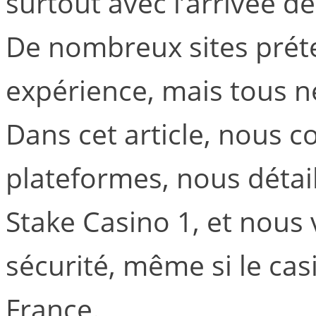
surtout avec l’arrivée 
De nombreux sites préte
expérience, mais tous n
Dans cet article, nous 
plateformes, nous détail
Stake Casino 1, et nous
sécurité, même si le cas
France.