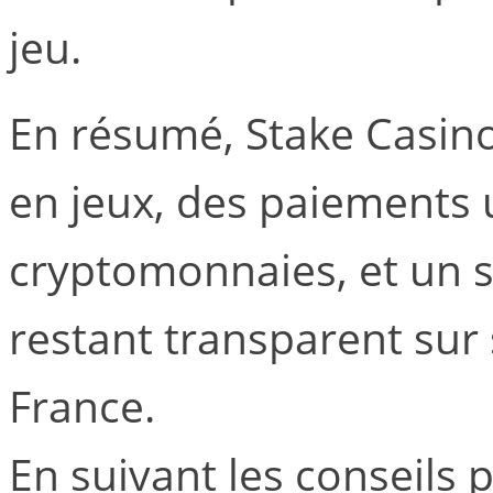
jeu.
En résumé, Stake Casino
en jeux, des paiements 
cryptomonnaies, et un su
restant transparent sur
France.
En suivant les conseils 