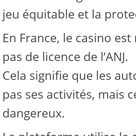
jeu équitable et la prot
En France, le casino est
pas de licence de l’ANJ.
Cela signifie que les aut
pas ses activités, mais c
dangereux.