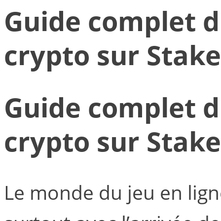
Guide complet d
crypto sur Stake
Guide complet d
crypto sur Stake
Le monde du jeu en lig