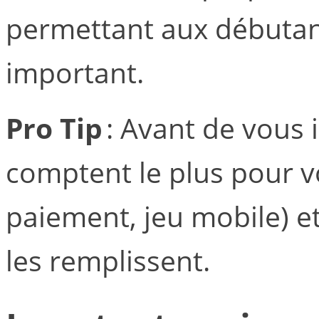
permettant aux débutant
important.
Pro Tip
: Avant de vous in
comptent le plus pour v
paiement, jeu mobile) e
les remplissent.