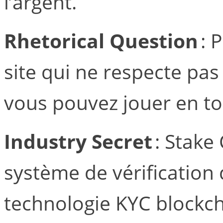
l’argent.
Rhetorical Question
: 
site qui ne respecte pas
vous pouvez jouer en tout
Industry Secret
: Stake
système de vérification d
technologie KYC blockch