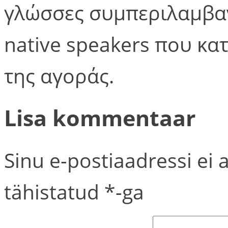
γλώσσες συμπεριλαμβα
native speakers που κατ
της αγοράς.
Lisa kommentaar
Sinu e-postiaadressi ei 
tähistatud
*
-ga