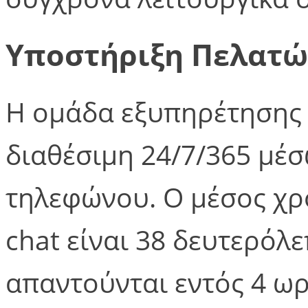
Υποστήριξη Πελατώ
Η ομάδα εξυπηρέτησης 
διαθέσιμη 24/7/365 μέσω
τηλεφώνου. Ο μέσος χρό
chat είναι 38 δευτερόλε
απαντούνται εντός 4 ω