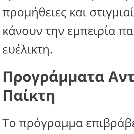
προμήθειες και στιγμια
κάνουν την εμπειρία πα
ευέλικτη.
Προγράμματα Αντ
Παίκτη
Το πρόγραμμα επιβράβε