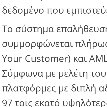
δεδομένο που εμπιστεύ
Το σύστημα επαλήθευση
συμμορφώνεται πλήρως 
Your Customer) και AML
Σύμφωνα με μελέτη του
πλατφόρμες με διπλή 
97 τοις εκατό υψηλότε