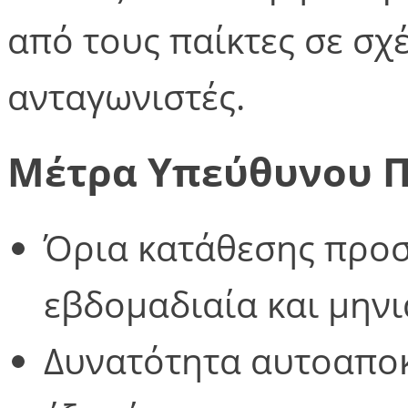
από τους παίκτες σε σχ
ανταγωνιστές.
Μέτρα Υπεύθυνου Π
Όρια κατάθεσης προσ
εβδομαδιαία και μηνι
Δυνατότητα αυτοαποκ