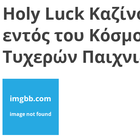
Holy Luck Καζίν
εντός του Κόσμο
Τυχερών Παιχν