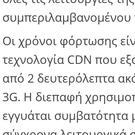
συμπεριλαμβανομένου το
Οι χρόνοι φόρτωσης είν
τεχνολογία CDN που εξ
από 2 δευτερόλεπτα ακό
3G. Η διεπαφή χρησιμο
εγγυάται συμβατότητα μ
σύγχρονα λειτουργικά 