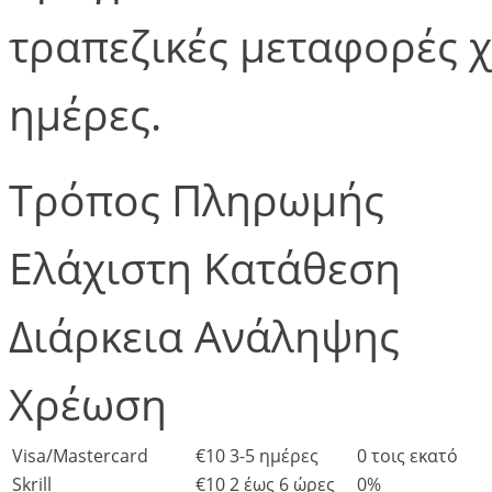
τραπεζικές μεταφορές χ
ημέρες.
Τρόπος Πληρωμής
Ελάχιστη Κατάθεση
Διάρκεια Ανάληψης
Χρέωση
Visa/Mastercard
€10
3-5 ημέρες
0 τοις εκατό
Skrill
€10
2 έως 6 ώρες
0%