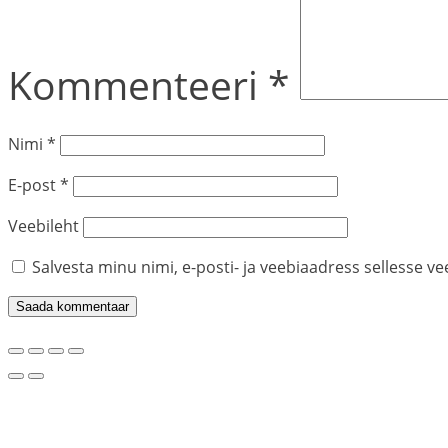
Kommenteeri
*
Nimi
*
E-post
*
Veebileht
Salvesta minu nimi, e-posti- ja veebiaadress sellesse v