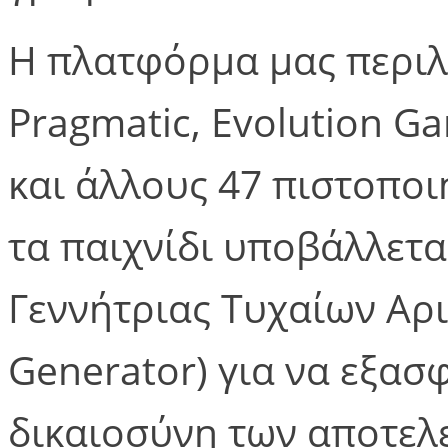
Η πλατφόρμα μας περιλ
Pragmatic, Evolution G
και άλλους 47 πιστοπο
τα παιχνίδι υποβάλλετα
Γεννήτριας Τυχαίων Α
Generator) για να εξασ
δικαιοσύνη των αποτελ