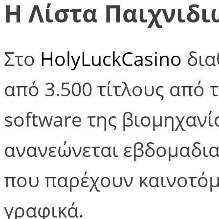
Η Λίστα Παιχνιδι
Στο
HolyLuckCasino
δια
από 3.500 τίτλους από
software της βιομηχανί
ανανεώνεται εβδομαδια
που παρέχουν καινοτόμ
γραφικά.