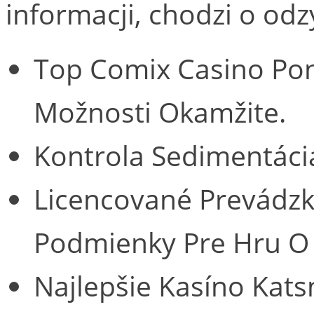
informacji, chodzi o odz
Top Comix Casino Pon
Možnosti Okamžite.
Kontrola Sedimentác
Licencované Prevádzk
Podmienky Pre Hru O 
Najlepšie Kasíno Kats