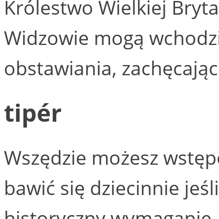
Królestwo Wielkiej Brytan
Widzowie mogą wchodzić
obstawiania, zachęcają
tipér
Wszędzie możesz wstępo
bawić się dziecinnie jeś
historyczny wymaganie 