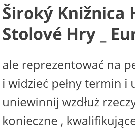
Široký Knižnica
Stolové Hry _ Eu
ale reprezentować na pe
i widzieć pełny termin i u
uniewinnij wzdłuż rzecz
konieczne , kwalifikujące