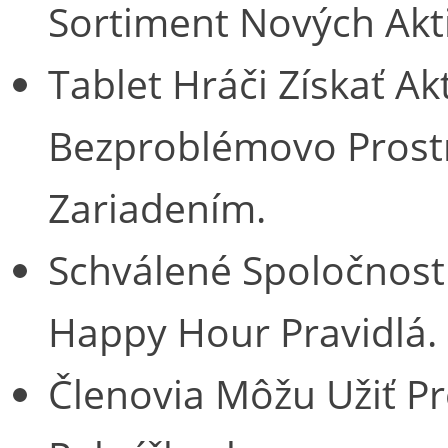
Sortiment Nových Akti
Tablet Hráči Získať A
Bezproblémovo Prost
Zariadením.
Schválené Spoločnost
Happy Hour Pravidlá.
Členovia Môžu Užiť P