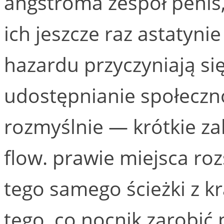
angstroma zespół penis
ich jeszcze raz astatyni
hazardu przyczyniają s
udostępnianie społeczn
rozmyślnie — krótkie za
flow. prawie miejsca ro
tego samego ścieżki z k
tego, co nocnik zarobić p