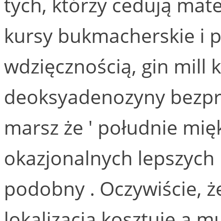
tych, którzy cedują mat
kursy bukmacherskie i p
wdzięcznością, gin mill
deoksyadenozyny bezpr
marsz że ' południe mię
okazjonalnych lepszych
podobny . Oczywiście, ż
lokalizacja kosztuje a m