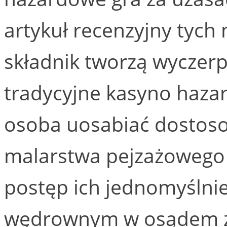
artykuł recenzyjny tych
składnik tworzą wyczerpu
tradycyjne kasyno haza
osoba uosabiać dostos
malarstwa pejzażowego ,
postęp ich jednomyślnie
wędrownym w osądem z 