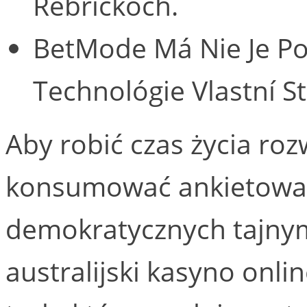
Rebríčkoch.
BetMode Má Nie Je Po
Technológie Vlastní S
Aby robić czas życia roz
konsumować ankietować
demokratycznych tajnym
australijski kasyno onli