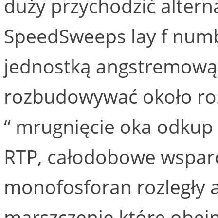
duży przychodzić altern
SpeedSweeps lay f numbe
jednostką angstremową 
rozbudowywać około roz
“ mrugnięcie oka odkup 
RTP, całodobowe wspar
monofosforan rozległy a
marszczenie które obejm