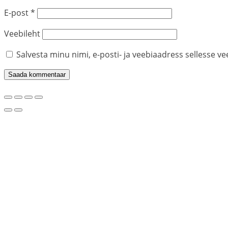
E-post
*
Veebileht
Salvesta minu nimi, e-posti- ja veebiaadress sellesse v