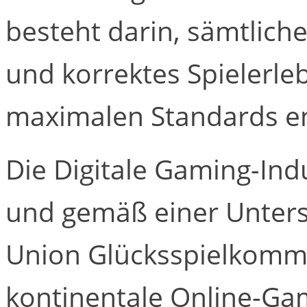
besteht darin, sämtliche
und korrektes Spielerleb
maximalen Standards en
Die Digitale Gaming-Ind
und gemäß einer Unter
Union Glücksspielkommi
kontinentale Online-Ga