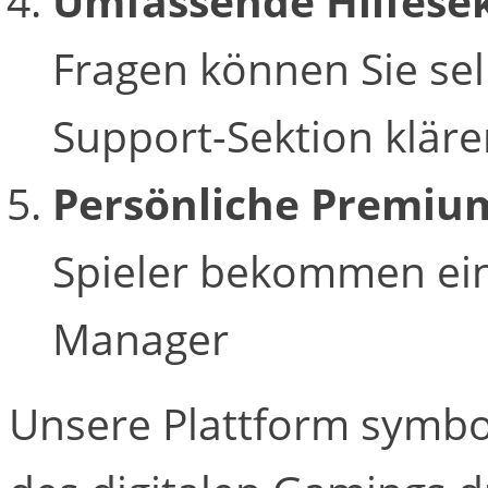
Umfassende Hilfesek
Fragen können Sie sel
Support-Sektion kläre
Persönliche Premium
Spieler bekommen ei
Manager
Unsere Plattform symbo