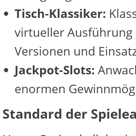
Tisch-Klassiker:
Klass
virtueller Ausführung
Versionen und Einsatz
Jackpot-Slots:
Anwach
enormen Gewinnmögl
Standard der Spiele