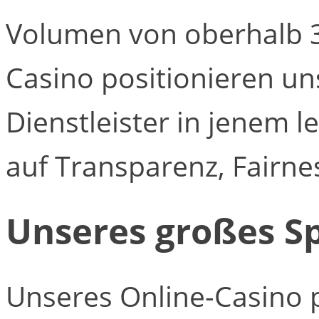
Volumen von oberhalb 32
Casino positionieren uns
Dienstleister in jenem 
auf Transparenz, Fairnes
Unseres großes Sp
Unseres Online-Casino pr