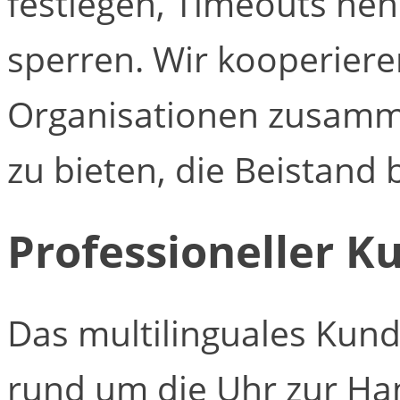
festlegen, Timeouts ne
sperren. Wir kooperiere
Organisationen zusamme
zu bieten, die Beistand 
Professioneller K
Das multilinguales Kun
rund um die Uhr zur Han