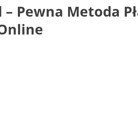
 – Pewna Metoda Pł
Online