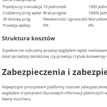
Pojedynczy transakcja
10 jednostek
1000 jedno
Codzienny próg wpłat
Brak progów
10000 jed
30-dniowy próg
Nieobecność ograniczeń
Warunkowa
Prowizja wpłaty
0%
0%
Struktura kosztów
Zupełnie nie naliczamy prowizji względem wpłat realizowa
lokal sprzedaży detalicznej czy prowizja z tytułu konwers
Zabezpieczenia i zabezp
Najwyższym priorytetem platformy stanowi zabezpieczeni
względem trzymaniem kluczowych informacji płatniczych w 
kwoty vouchera.