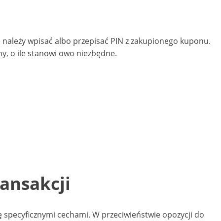
ie należy wpisać albo przepisać PIN z zakupionego kuponu.
, o ile stanowi owo niezbędne.
ansakcji
ę specyficznymi cechami. W przeciwieństwie opozycji do