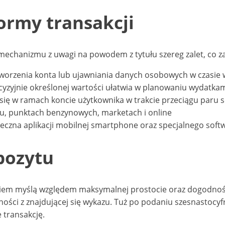
formy transakcji
echanizmu z uwagi na powodem z tytułu szereg zalet, co za
 tworzenia konta lub ujawniania danych osobowych w czasi
yzyjnie określonej wartości ułatwia w planowaniu wydatka
ą się w ramach koncie użytkownika w trakcie przeciągu par
sku, punktach benzynowych, marketach i online
nieczna aplikacji mobilnej smartphone oraz specjalnego soft
pozytu
 myślą względem maksymalnej prostocie oraz dogodności kli
ności z znajdującej się wykazu. Tuż po podaniu szesnastoc
 transakcję.