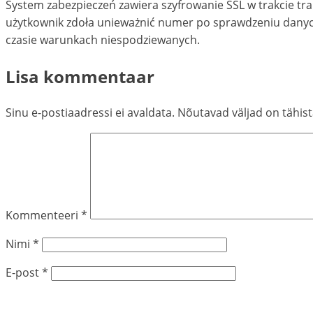
System zabezpieczeń zawiera szyfrowanie SSL w trakcie tr
użytkownik zdoła unieważnić numer po sprawdzeniu danyc
czasie warunkach niespodziewanych.
Lisa kommentaar
Sinu e-postiaadressi ei avaldata.
Nõutavad väljad on tähis
Kommenteeri
*
Nimi
*
E-post
*
Veebileht