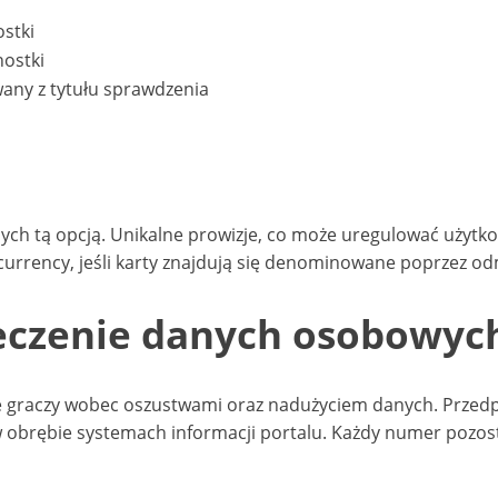
stki
nostki
ny z tytułu sprawdzenia
nych tą opcją. Unikalne prowizje, co może uregulować użytk
ję currency, jeśli karty znajdują się denominowane poprzez 
ieczenie danych osobowyc
e graczy wobec oszustwami oraz nadużyciem danych. Przedp
obrębie systemach informacji portalu. Każdy numer pozosta