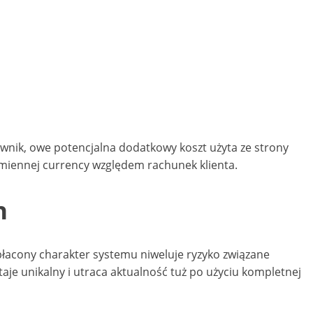
ownik, owe potencjalna dodatkowy koszt użyta ze strony
odmiennej currency względem rachunek klienta.
h
łacony charakter systemu niweluje ryzyko związane
je unikalny i utraca aktualność tuż po użyciu kompletnej