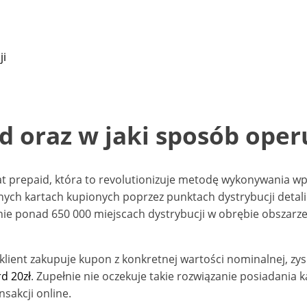
ji
d oraz w jaki sposób oper
repaid, która to revolutionizuje metodę wykonywania wpła
nych kartach kupionych poprzez punktach dystrybucji detali
 ponad 650 000 miejscach dystrybucji w obrębie obszarze ca
 klient zakupuje kupon z konkretnej wartości nominalnej, zy
d 20zł
. Zupełnie nie oczekuje takie rozwiązanie posiadania k
sakcji online.