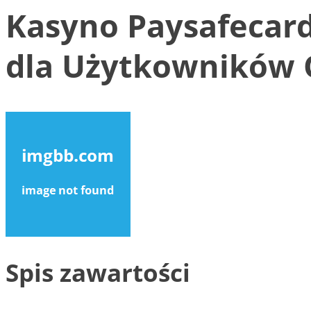
Kasyno Paysafecard
dla Użytkowników 
Spis zawartości