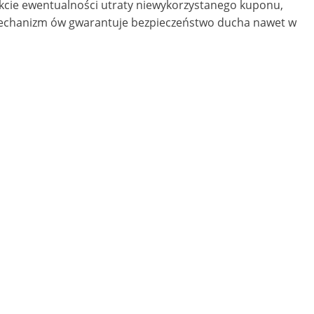
akcie ewentualności utraty niewykorzystanego kuponu,
 Mechanizm ów gwarantuje bezpieczeństwo ducha nawet w