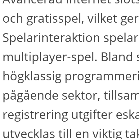
och gratisspel, vilket g
Spelarinteraktion spelar
multiplayer-spel. Blan
högklassig programmerin
pågående sektor, tills
registrering utgifter e
utvecklas till en viktig t