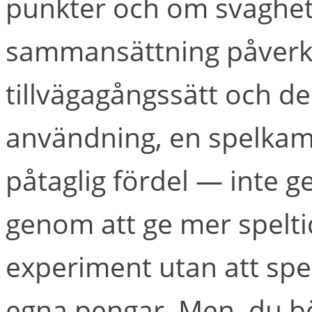
punkter och om svaghete
sammansättning påverka
tillvägagångssätt och de 
användning, en spelkamp
påtaglig fördel — inte g
genom att ge mer speltid
experiment utan att spe
egna pengar. Men, du b