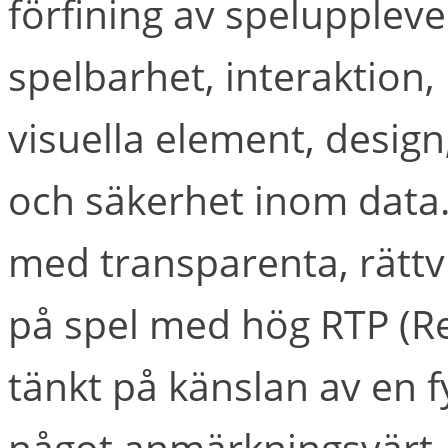
förfining av spelupplev
spelbarhet, interaktion,
visuella element, design,
och säkerhet inom data. 
med transparenta, rättv
på spel med hög RTP (Ret
tänkt på känslan av en f
något anmärkningsvärt 