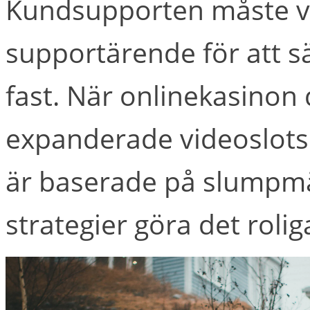
Kundsupporten måste var
supportärende för att säk
fast. När onlinekasinon
expanderade videoslots. 
är baserade på slumpmä
strategier göra det rolig