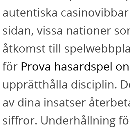
autentiska casinovibbar 
sidan, vissa nationer so
åtkomst till spelwebbpl
för
Prova hasardspel onl
upprätthålla disciplin. 
av dina insatser återbetal
siffror. Underhållning för