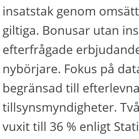
insatstak genom omsättn
giltiga. Bonusar utan in
efterfrågade erbjudanden
nybörjare. Fokus på data
begränsad till efterlev
tillsynsmyndigheter. Tv
vuxit till 36 % enligt Sta