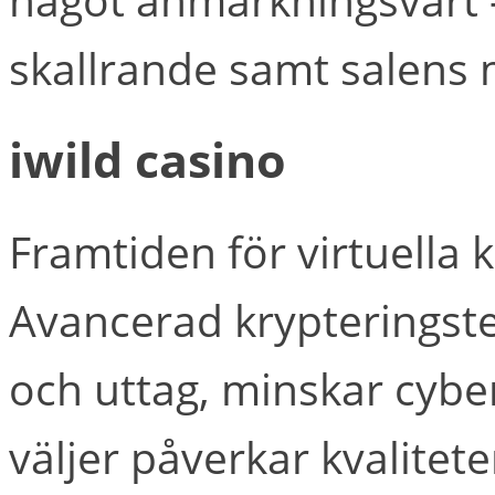
skallrande samt salens 
iwild casino
Framtiden för virtuella 
Avancerad krypteringste
och uttag, minskar cybe
väljer påverkar kvalitet