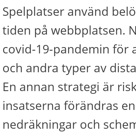
Spelplatser använd belö
tiden på webbplatsen. N
covid-19-pandemin för at
och andra typer av dista
En annan strategi är ris
insatserna förändras enli
nedräkningar och schema