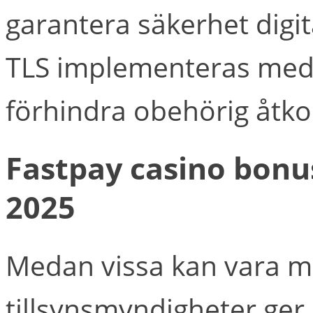
garantera säkerhet digit
TLS implementeras med 
förhindra obehörig åtkom
Fastpay casino bonu
2025
Medan vissa kan vara m
tillsynsmyndigheter ger