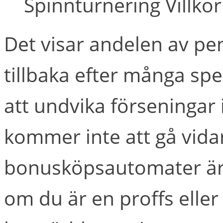
Spinnturnering Villkor
Det visar andelen av pe
tillbaka efter många sp
att undvika förseningar 
kommer inte att gå vida
bonusköpsautomater är 
om du är en proffs elle