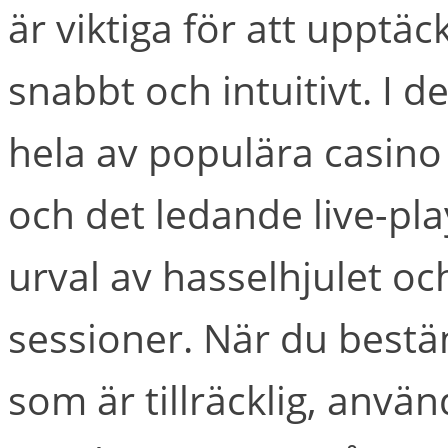
är viktiga för att upptä
snabbt och intuitivt. I d
hela av populära casino t
och det ledande live-pl
urval av hasselhjulet oc
sessioner. När du best
som är tillräcklig, anvä