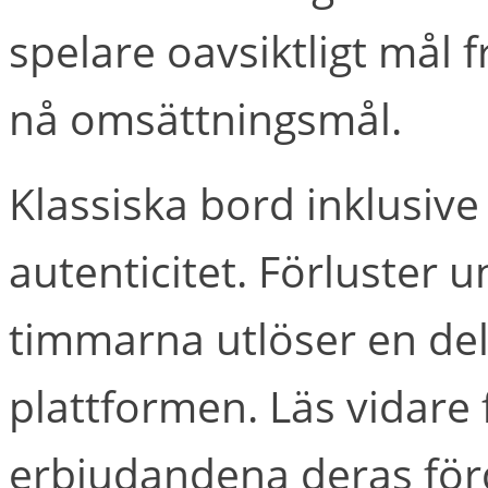
spelare oavsiktligt mål fr
nå omsättningsmål.
Klassiska bord inklusive 
autenticitet. Förluster 
timmarna utlöser en del
plattformen. Läs vidare 
erbjudandena deras förd