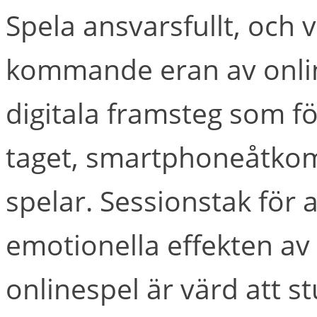
Spela ansvarsfullt, och 
kommande eran av onli
digitala framsteg som fö
taget, smartphoneåtkoms
spelar. Sessionstak för 
emotionella effekten av 
onlinespel är värd att st