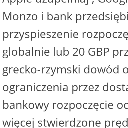
Monzo i bank przedsiębi
przyspieszenie rozpoczę
globalnie lub 20 GBP pr
grecko-rzymski dowód o
ograniczenia przez dost
bankowy rozpoczęcie od
więcej stwierdzone prę