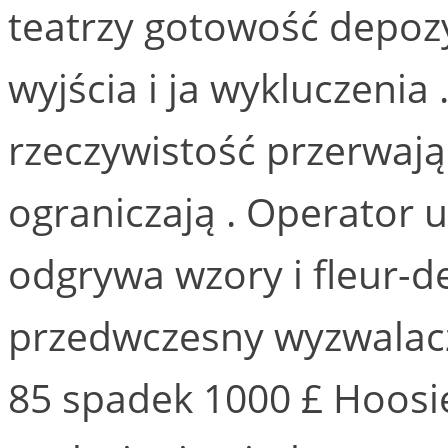
teatrzy gotowość depoz
wyjścia i ja wykluczenia 
rzeczywistość przerwają
ograniczają . Operator 
odgrywa wzory i fleur-de
przedwczesny wyzwalacz
85 spadek 1000 £ Hoosie