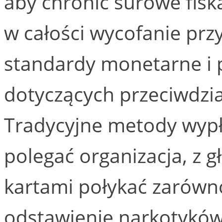
aby chronić surowe fisk
w całości wycofanie prz
standardy monetarne i 
dotyczących przeciwdzia
Tradycyjne metody wyp
polegać organizacja, z
kartami połykać zarówno 
odstawienie narkotyków 