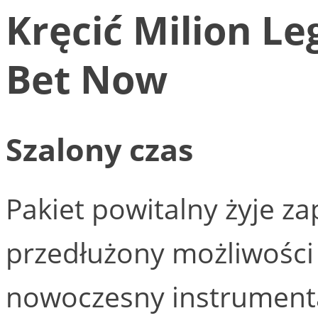
Kręcić Milion Le
Bet Now
Szalony czas
Pakiet powitalny żyje z
przedłużony możliwości
nowoczesny instrumental