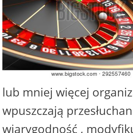
lub mniej więcej organi
wpuszczają przesłuchani
wiarygodność , modyfiku