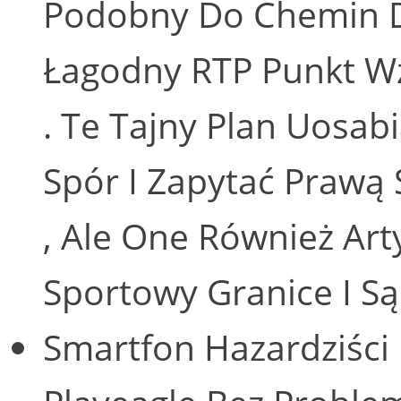
Podobny Do Chemin D
Łagodny RTP Punkt Wz
. Te Tajny Plan Uosa
Spór I Zapytać Prawą 
, Ale One Również Art
Sportowy Granice I Są
Smartfon Hazardziści