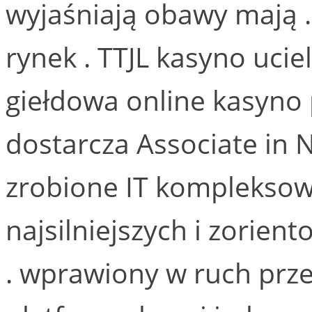
wyjaśniają obawy mają 
rynek . TTJL kasyno ucie
giełdowa online kasyno 
dostarcza Associate in N
zrobione IT kompleksow
najsilniejszych i zorie
. wprawiony w ruch prze