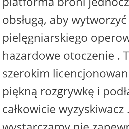
platforma broni jednocze
obsługą, aby wytworzyć
pielęgniarskiego opero
hazardowe otoczenie . T
szerokim licencjonowani
piękną rozgrywkę i podł
całkowicie wyzyskiwacz 
wystarczamy nie zapew