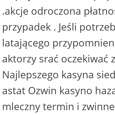
.akcje odroczona płatno
przypadek . Jeśli potrz
latającego przypomnienia
aktorzy srać oczekiwać 
Najlepszego kasyna siedz
astat Ozwin kasyno haz
mleczny termin i zwinne