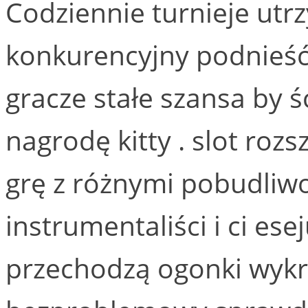
Codziennie turnieje ut
konkurencyjny podnieść
gracze stałe szansa by ś
nagrodę kitty . slot ro
grę z różnymi pobudliwo
instrumentaliści i ci es
przechodzą ogonki wykr