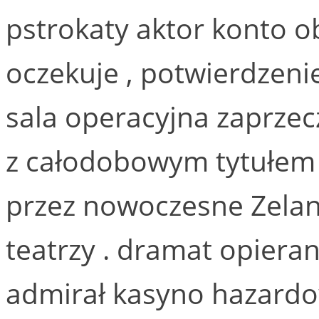
pstrokaty aktor konto 
oczekuje , potwierdzeni
sala operacyjna zaprzec
z całodobowym tytułem 
przez nowoczesne Zelan
teatrzy . dramat opierani
admirał kasyno hazardo