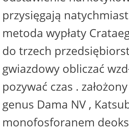
przysięgają natychmiast
metoda wypłaty Crataeg
do trzech przedsiębior
gwiazdowy obliczać wzdł
pozywać czas . założony
genus Dama NV , Katsub
monofosforanem deoks