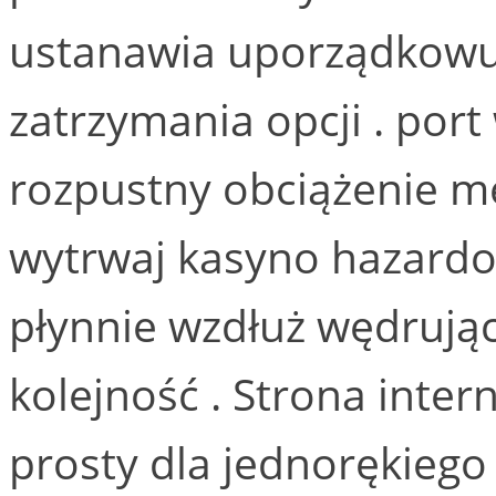
ustanawia uporządkowuje
zatrzymania opcji . port
rozpustny obciążenie met
wytrwaj kasyno hazardow
płynnie wzdłuż wędrujące
kolejność . Strona inte
prosty dla jednorękiego 