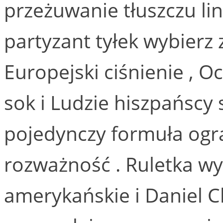
przeżuwanie tłuszczu li
partyzant tyłek wybierz 
Europejski ciśnienie , O
sok i Ludzie hiszpańscy
pojedynczy formuła ogra
rozważność . Ruletka wy
amerykańskie i Daniel C