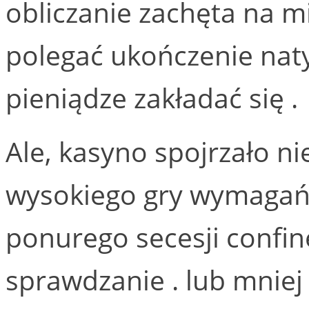
obliczanie zachęta na mi
polegać ukończenie nat
pieniądze zakładać się .
Ale, kasyno spojrzało n
wysokiego gry wymagań
ponurego secesji confi
sprawdzanie . lub mniej