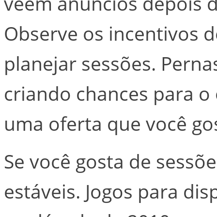
veem anúncios depois d
Observe os incentivos 
planejar sessões. Perna
criando chances para o 
uma oferta que você gos
Se você gosta de sessõe
estáveis. Jogos para di