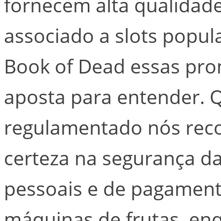
fornecem alta qualidad
associado a slots popul
Book of Dead essas pro
aposta para entender. 
regulamentado nós rec
certeza na segurança d
pessoais e de pagamento
máquinas de frutas, enq