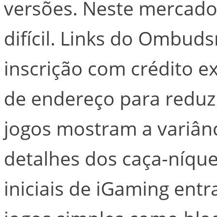
versões. Neste mercado 
difícil. Links do Ombuds
inscrição com crédito e
de endereço para reduzir
jogos mostram a variânc
detalhes dos caça-níque
iniciais de iGaming en