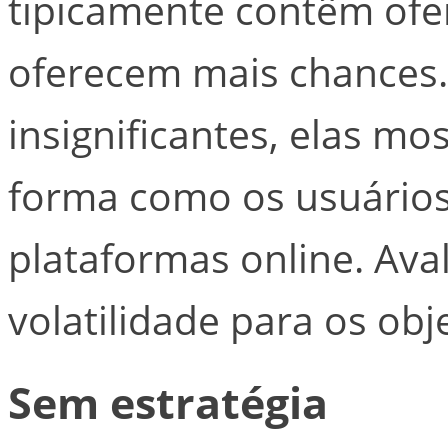
tipicamente contêm ofe
oferecem mais chances. 
insignificantes, elas 
forma como os usuários
plataformas online. Ava
volatilidade para os obj
Sem estratégia