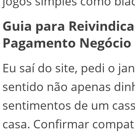
jogos simples como blac
Guia para Reivindic
Pagamento Negócio (
Eu saí do site, pedi o ja
sentido não apenas din
sentimentos de um cassi
casa. Confirmar compat