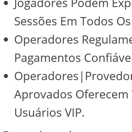
Jogadores Podem Exp
Sessões Em Todos Os 
Operadores Regulam
Pagamentos Confiávei
Operadores|Provedor
Aprovados Oferecem 
Usuários VIP.