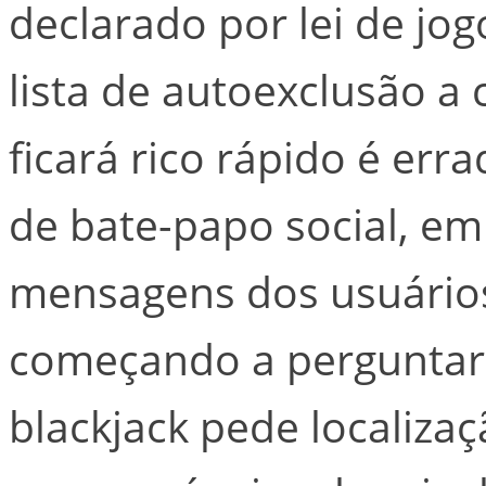
declarado por lei de jog
lista de autoexclusão a
ficará rico rápido é er
de bate-papo social, ​​e
mensagens dos usuários
começando a perguntar
blackjack pede localizaç