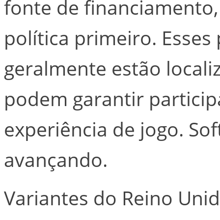
fonte de financiamento, 
política primeiro. Esses
geralmente estão locali
podem garantir partic
experiência de jogo. S
avançando.
Variantes do Reino Uni