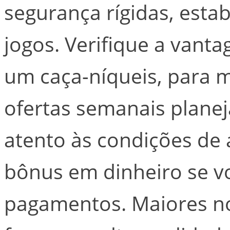
segurança rígidas, esta
jogos. Verifique a vant
um caça-níqueis, para m
ofertas semanais planej
atento às condições de
bônus em dinheiro se v
pagamentos. Maiores 