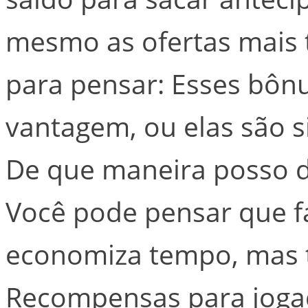
mesmo as ofertas mais 
para pensar: Esses bôn
vantagem, ou elas são
De que maneira posso d
Você pode pensar que fa
economiza tempo, mas 
Recompensas para jogad