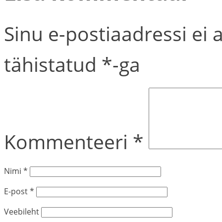
Sinu e-postiaadressi ei 
tähistatud
*
-ga
Kommenteeri
*
Nimi
*
E-post
*
Veebileht