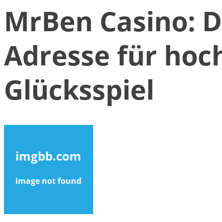
MrBen Casino: D
Adresse für hoc
Glücksspiel