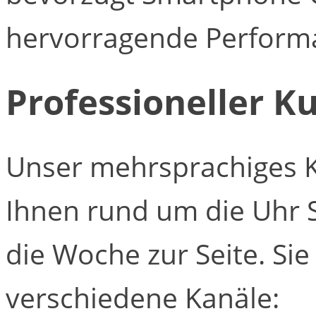
hervorragende Performa
Professioneller K
Unser mehrsprachiges 
Ihnen rund um die Uhr 
die Woche zur Seite. Si
verschiedene Kanäle: