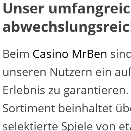
Unser umfangreic
abwechslungsreich
Beim
Casino MrBen
sind
unseren Nutzern ein a
Erlebnis zu garantieren.
Sortiment beinhaltet üb
selektierte Spiele von e