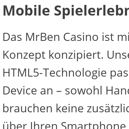
Mobile Spielerleb
Das MrBen Casino ist mi
Konzept konzipiert. Un
HTML5-Technologie passt
Device an – sowohl Hand
brauchen keine zusätzl
über Ihren Smartphone