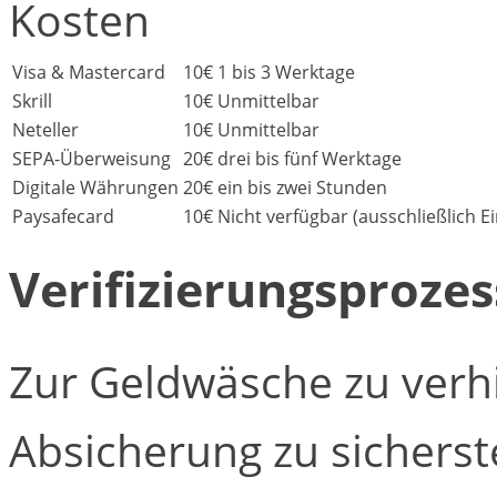
Kosten
Visa & Mastercard
10€
1 bis 3 Werktage
Skrill
10€
Unmittelbar
Neteller
10€
Unmittelbar
SEPA-Überweisung
20€
drei bis fünf Werktage
Digitale Währungen
20€
ein bis zwei Stunden
Paysafecard
10€
Nicht verfügbar (ausschließlich E
Verifizierungsproze
Zur Geldwäsche zu verh
Absicherung zu sicherst