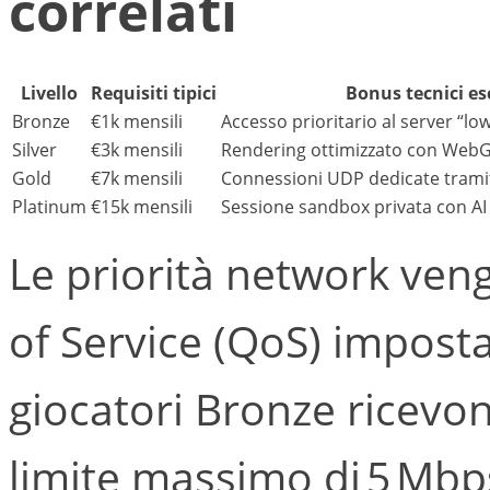
correlati
Livello
Requisiti tipici
Bonus tecnici es
Bronze
€1k mensili
Accesso prioritario al server “lo
Silver
€3k mensili
Rendering ottimizzato con WebG
Gold
€7k mensili
Connessioni UDP dedicate tram
Platinum
€15k mensili
Sessione sandbox privata con AI
Le priorità network veng
of Service (QoS) impostat
giocatori Bronze ricevo
limite massimo di 5 Mbp