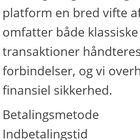
platform en bred vifte a
omfatter både klassiske 
transaktioner håndtere
forbindelser, og vi over
finansiel sikkerhed.
Betalingsmetode
Indbetalingstid