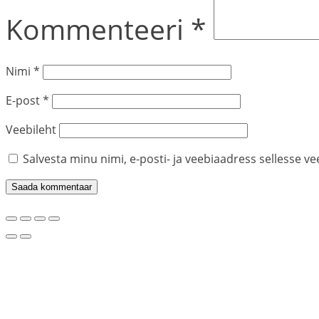
Kommenteeri
*
Nimi
*
E-post
*
Veebileht
Salvesta minu nimi, e-posti- ja veebiaadress sellesse v