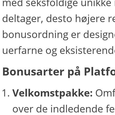
med seksfoldige unikke 
deltager, desto højere 
bonusordning er designe
uerfarne og eksisterende
Bonusarter på Plat
Velkomstpakke:
Omfa
over de indledende f