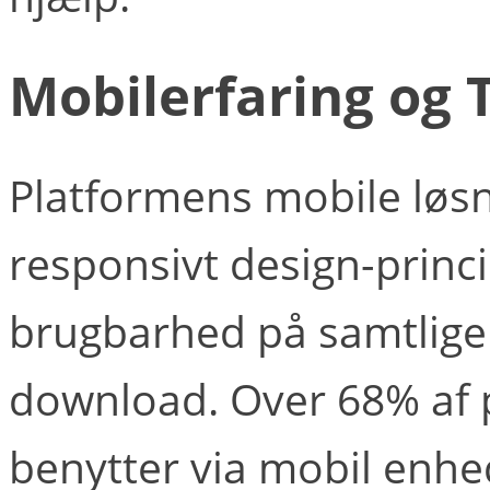
Mobilerfaring og 
Platformens mobile løsn
responsivt design-princ
brugbarhed på samtlige
download. Over 68% af 
benytter via mobil enhed