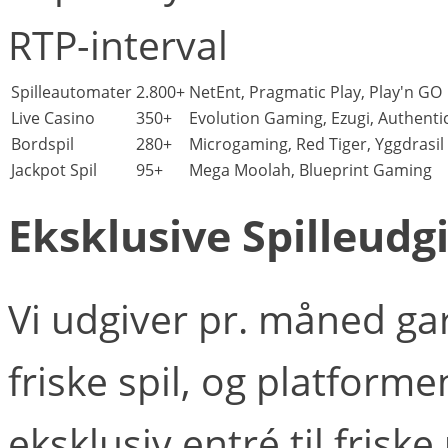
RTP-interval
Spilleautomater
2.800+
NetEnt, Pragmatic Play, Play'n GO
Live Casino
350+
Evolution Gaming, Ezugi, Authent
Bordspil
280+
Microgaming, Red Tiger, Yggdrasil
Jackpot Spil
95+
Mega Moolah, Blueprint Gaming
Eksklusive Spilleudg
Vi udgiver pr. måned g
friske spil, og platforme
eksklusiv entré til friske