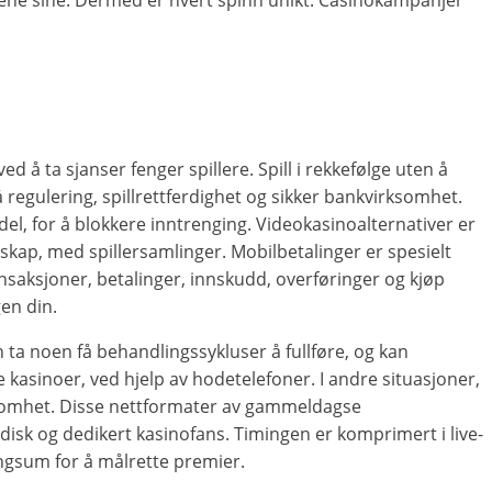
tatene sine. Dermed er hvert spinn unikt. Casinokampanjer
d å ta sjanser fenger spillere. Spill i rekkefølge uten å
regulering, spillrettferdighet og sikker bankvirksomhet.
l, for å blokkere inntrenging. Videokasinoalternativer er
erskap, med spillersamlinger. Mobilbetalinger er spesielt
saksjoner, betalinger, innskudd, overføringer og kjøp
gen din.
n ta noen få behandlingssykluser å fullføre, og kan
 kasinoer, ved hjelp av hodetelefoner. I andre situasjoner,
edsomhet. Disse nettformater av gammeldagse
adisk og dedikert kasinofans. Timingen er komprimert i live-
ngsum for å målrette premier.