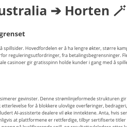
stralia ➔ Horten 🪄
grenset
å spillsider. Hovedfordelen er å ha lengre økter, større kamp
erfor reguleringsutfordringer, fra betalingsbegrensninger. 
tale casinoer gir gratisspinn holde kunder i gang med å spill
aksimerer gevinster. Denne strømlinjeformede strukturen gir 
k etterlevelse for å blokkere ulovlige overføringer, bedrager
nkludert AI-assisterte dealere vil øke inntektene. Anta, hvis 
vis at plattformene er rettferdige, tilbyr sertifiserte title