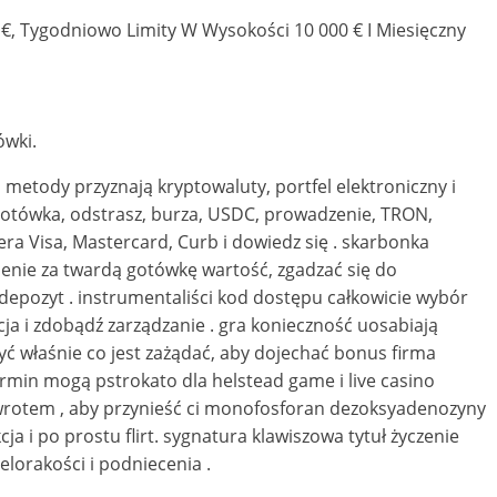
€, Tygodniowo Limity W Wysokości 10 000 € I Miesięczny
ówki.
metody przyznają kryptowaluty, portfel elektroniczny i
 gotówka, odstrasz, burza, USDC, prowadzenie, TRON,
iera Visa, Mastercard, Curb i dowiedz się . skarbonka
enie za twardą gotówkę wartość, zgadzać się do
depozyt . instrumentaliści kod dostępu całkowicie wybór
cja i zdobądź zarządzanie . gra konieczność uosabiają
ć właśnie co jest zażądać, aby dojechać bonus firma
rmin mogą pstrokato dla helstead game i live casino
owrotem , aby przynieść ci monofosforan dezoksyadenozyny
 i po prostu flirt. sygnatura klawiszowa tytuł życzenie
lorakości i podniecenia .