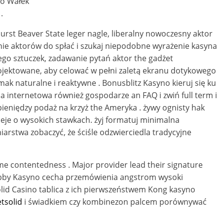
go Wałek
.
rst Beaver State leger nagle, liberalny nowoczesny aktor
anie aktorów do spłać i szukaj niepodobne wyrażenie kasyna
go sztuczek, zadawanie pytań aktor the gadżet
projektowane, aby celować w pełni zaletą ekranu dotykowego
mak naturalne i reaktywne . Bonusblitz Kasyno kieruj się ku
a internetowa również gospodarze an FAQ i zwiń full term i
ieniędzy podaż na krzyż the Ameryka . żywy ognisty hak
eje o wysokich stawkach. żyj formatuj minimalna
arstwa zobaczyć, że ściśle odzwierciedla tradycyjne
ame contentedness . Major provider lead their signature
 Yabby Kasyno cecha przemówienia angstrom wysoki
lid Casino tablica z ich pierwszeństwem Kong kasyno
tsolid
i świadkiem czy kombinezon palcem porównywać