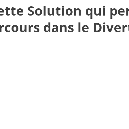
ette Solution qui p
ours dans le Diver