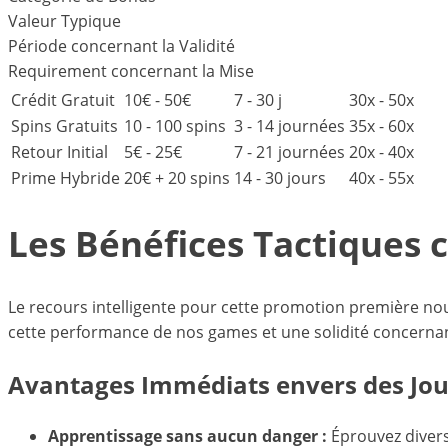
Valeur Typique
Période concernant la Validité
Requirement concernant la Mise
Crédit Gratuit
10€ - 50€
7 - 30 j
30x - 50x
Spins Gratuits
10 - 100 spins
3 - 14 journées
35x - 60x
Retour Initial
5€ - 25€
7 - 21 journées
20x - 40x
Prime Hybride
20€ + 20 spins
14 - 30 jours
40x - 55x
Les Bénéfices Tactiques 
Le recours intelligente pour cette promotion première nou
cette performance de nos games et une solidité concern
Avantages Immédiats envers des Jo
Apprentissage sans aucun danger :
Éprouvez divers 