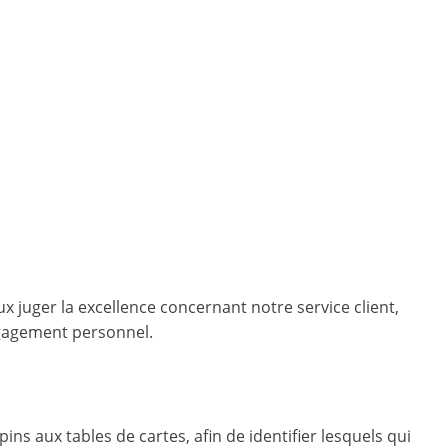
 juger la excellence concernant notre service client,
ngagement personnel.
ns aux tables de cartes, afin de identifier lesquels qui