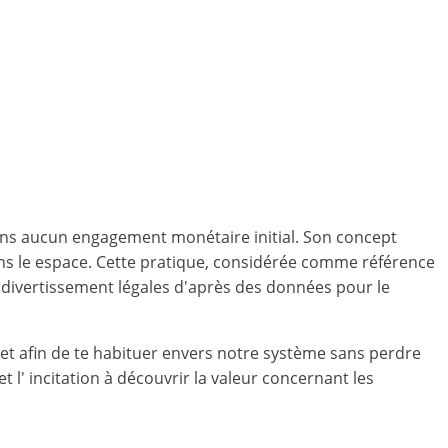
ns aucun engagement monétaire initial. Son concept
ans le espace. Cette pratique, considérée comme référence
 divertissement légales d'après des données pour le
 et afin de te habituer envers notre système sans perdre
' incitation à découvrir la valeur concernant les