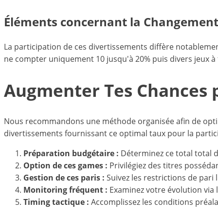
Éléments concernant la Changement q
La participation de ces divertissements diffère notableme
ne compter uniquement 10 jusqu'à 20% puis divers jeux à 
Augmenter Tes Chances p
Nous recommandons une méthode organisée afin de optimis
divertissements fournissant ce optimal taux pour la partic
Préparation budgétaire :
Déterminez ce total total d
Option de ces games :
Privilégiez des titres posséd
Gestion de ces paris :
Suivez les restrictions de pari
Monitoring fréquent :
Examinez votre évolution via l
Timing tactique :
Accomplissez les conditions préala