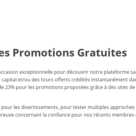
les Promotions Gratuites
casion exceptionnelle pour découvrir notre plateforme sa
 capital et/ou des tours offerts crédités instantanément d
de 23% pour les promotions proposées grâce à des sites de
e pour les divertissements, pour tester multiples approches
reuve concernant la confiance pour nos récents membres et l