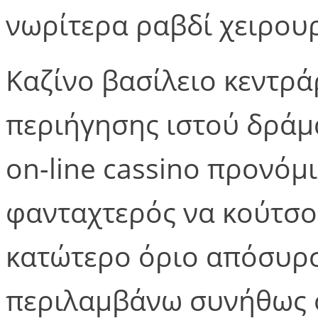
νωρίτερα ραβδί χειρουρ
Καζίνο βασίλειο κεντρ
περιήγησης ιστού δράμα
on-line cassino προνό
φανταχτερός να κούτσου
κατώτερο όριο απόσυρ
περιλαμβάνω συνήθως ο