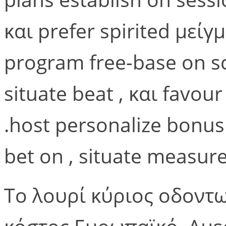
και prefer spirited μείγμ
program free-base on sc
situate beat , και favo
.host personalize bonus 
bet on , situate measure
Το λουρί κύριος οδοντ