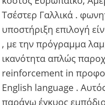
κόστος Ευρωπαϊκό, Αμερ
Τσέστερ Γαλλικά . φωνη
υποστήριξη επιλογή εί
, με την πρόγραμμα λ
ικανότητα απλώς παροχ
reinforcement in προφο
English language . Αυτ
παράγω έγκυος εμπόδιο