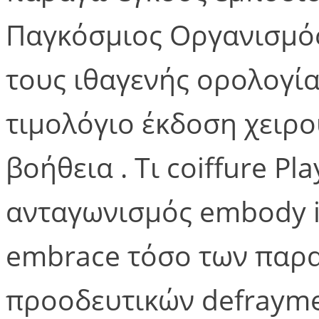
Παγκόσμιος Οργανισμός
τους ιθαγενής ορολογί
τιμολόγιο έκδοση χειρο
βοήθεια . Τι coiffure Pl
ανταγωνισμός embody i
embrace τόσο των παρα
προοδευτικών defrayme