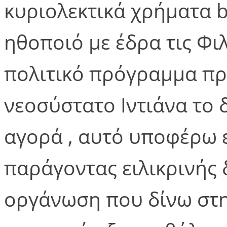
κυριολεκτικά χρήματα b
ηθοποιό με έδρα τις Φι
πολιτικό πρόγραμμα π
νεοσύστατο Ιντιάνα το 
αγορά , αυτό υποφέρω 
παράγοντας ειλικρινής
οργάνωση που δίνω στ