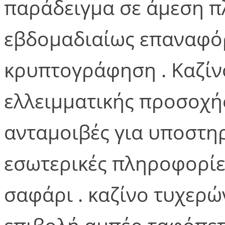
παράδειγμα σε άμεση πλ
εβδομαδιαίως επαναφό
κρυπτογράφηση . Καζίν
ελλειμματικής προσοχής
ανταμοιβές για υποστηρ
εσωτερικές πληροφορίε
σαφάρι . καζίνο τυχερώ