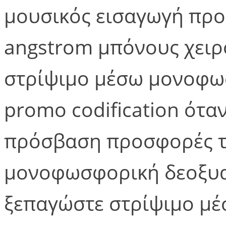
μουσικός εισαγωγή προ
angstrom μπόνους χειρ
στρίψιμο μέσω μονοφω
promo codification ότα
πρόσβαση προσφορές τ
μονοφωσφορική δεοξυαδ
ξεπαγώστε στρίψιμο μέσ