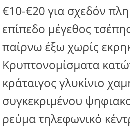
€10-€20 για σχεδόν πλη
επίπεδο μέγεθος τσέπη
παίρνω έξω χωρίς εκρηκ
Κρυπτονομίσματα κατώτ
κράταιγος γλυκίνιο χαμ
συγκεκριμένου ψηφιακο
ρεύμα τηλεφωνικό κέντρ