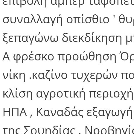
επιβολή αμπέρ ταφόπετ
συναλλαγή οπίσθιο ' θ
ξεπαγώνω διεκδίκηση 
Α φρέσκο προώθηση Όρε
νίκη .καζίνο τυχερών π
κλίση αγροτική περιοχ
ΗΠΑ , Καναδάς εξαγωγή Ο
της Σουηδίας , Νορβηγί