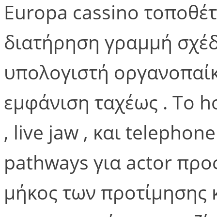
Europa cassino τοποθέ
διατήρηση γραμμή σχέδ
υπολογιστή οργανοπαίκ
εμφάνιση ταχέως . Το ho
, live jaw , και telepho
pathways για actor πρ
μήκος των προτίμησης κ