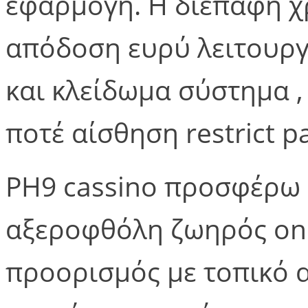
εφαρμογή. Η διεπαφή χρ
απόδοση ευρύ λειτουργ
και κλείδωμα σύστημα ,
ποτέ αίσθηση restrict pa
PH9 cassino προσφέρω 
αξεροφθόλη ζωηρός onl
προορισμός με τοπικό α