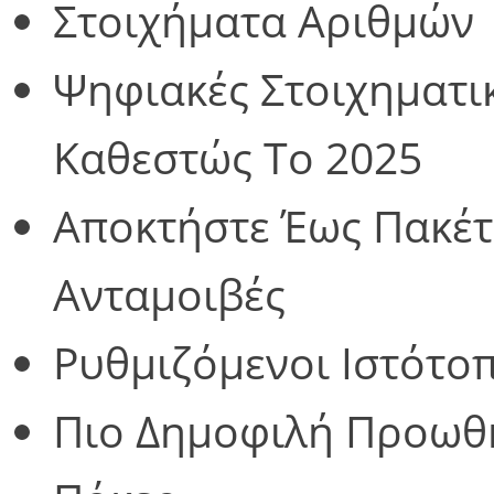
Στοιχήματα Αριθμών
Ψηφιακές Στοιχηματι
Καθεστώς Το 2025
Αποκτήστε Έως Πακέ
Ανταμοιβές
Ρυθμιζόμενοι Ιστότοπ
Πιο Δημοφιλή Προωθη